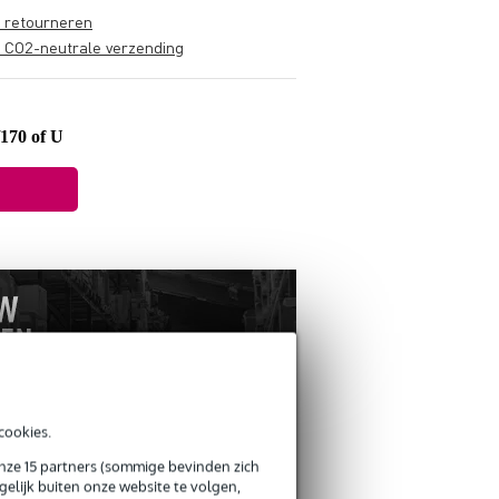
s retourneren
s CO2-neutrale verzending
170 of U
cookies.
onze 15 partners (sommige bevinden zich
ANDEREN KOCHTEN
elijk buiten onze website te volgen,
OOK