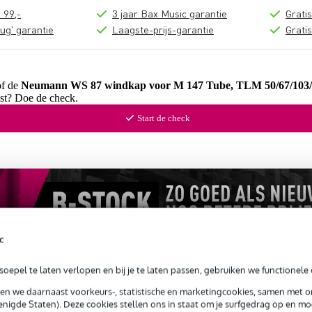
 99,-
3 jaar Bax Music garantie
Grati
ug' garantie
Laagste-prijs-garantie
Grati
of de
Neumann WS 87 windkap voor M 147 Tube, TLM 50/67/103/
ast? Doe de check.
Start de check
c
oepel te laten verlopen en bij je te laten passen, gebruiken we functionele 
sen we daarnaast voorkeurs-, statistische en marketingcookies, samen met 
nigde Staten). Deze cookies stellen ons in staat om je surfgedrag op en mog