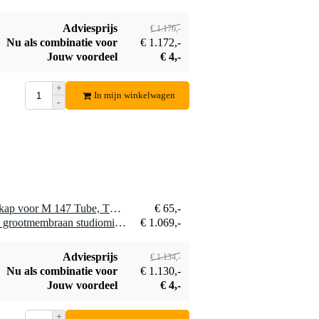
€ 12,50
€ 34,-
microfoonstandaard
microfoon statief
Bestel mee
Bestel mee
Adviesprijs
€ 1.176,-
Nu als combinatie voor
€ 1.172,-
Jouw voordeel
€ 4,-
+
In mijn winkelwagen
-
Devine SPS 100
Devine VoCube
popfilter
reflectiefilter en
€ 11,-
€ 39,-
popfilter
Bestel mee
Bestel mee
1 x Neumann WS 87 windkap voor M 147 Tube, TLM 50/67/103/170 of U 87
€ 65,-
1 x Neumann TLM 103 mt grootmembraan studiomicrofoon
€ 1.069,-
Adviesprijs
€ 1.134,-
Nu als combinatie voor
€ 1.130,-
Jouw voordeel
€ 4,-
+