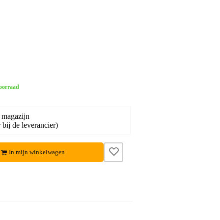
oorraad
 magazijn
bij de leverancier)
In mijn winkelwagen