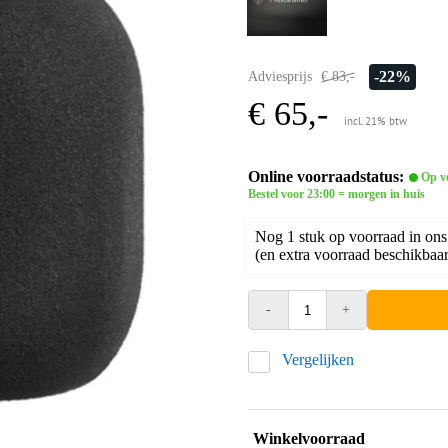
-22%
Adviesprijs
€ 83,-
€ 65,-
incl. 21% btw
Online voorraadstatus:
Op v
Bestel voor 23:00 = morgen in huis
Nog 1 stuk op voorraad in ons
(en extra voorraad beschikbaar 
-
+
Vergelijken
Winkelvoorraad