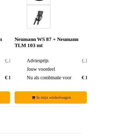
n
Neumann WS 87 + Neumann
TLM 103 mt
€ 1.176,-
Adviesprijs
€ 1.134,-
€ 4,-
Jouw voordeel
€ 4,-
€ 1.172,-
Nu als combinatie voor
€ 1.130,-
In mijn winkelwagen