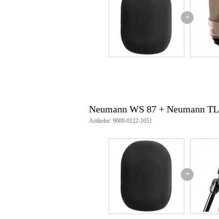
demping:
wind: ca. -26 dB
+
bij 15 kHz: ca. -3 dB
materiaal: polyurethaanschuim
geschikt voor o.a. M 147 Tub
Neumann WS 87 + Neumann TL
Artikelnr: 9000-0122-1051
+