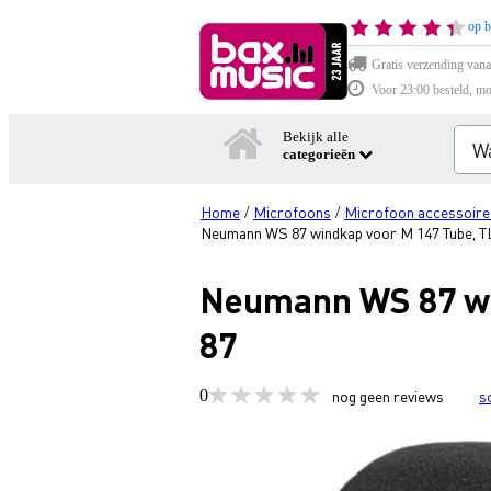
op b
Gratis verzending vana
Voor 23:00 besteld, mo
Bekijk alle
categorieën
Home
Microfoons
Microfoon accessoire
/
/
Neumann WS 87 windkap voor M 147 Tube, T
Neumann WS 87 wi
87
0
nog geen reviews
s