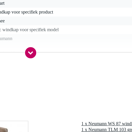
art
dkap voor specifiek product
nee
: windkap voor specifiek model
umann
huimrubber
gr
5 x 9,5 x 9,5 cm