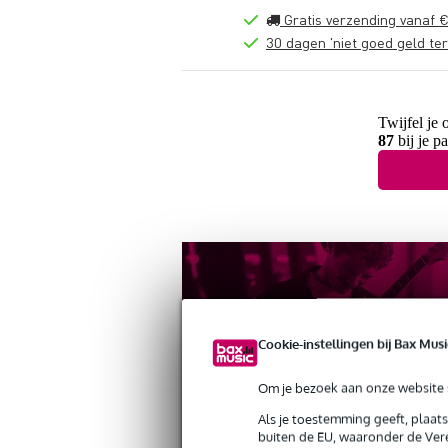
Gratis verzending vanaf €
30 dagen 'niet goed geld ter
Twijfel je 
87
bij je p
Cookie-instellingen bij Bax Musi
Om je bezoek aan onze website s
Als je toestemming geeft, plaat
buiten de EU, waaronder de Vere
Productinformatie
Reviews
(0)