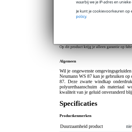
waarbij we je IP-adres en uniek
Je kunt je cookievoorkeuren op 
Neumann WS 87 windkap voor M 147 
policy
.
Artikelnr:
9000-0122-1047
Servicebelofte
Bax Music Garantie
: Op dit product krij
Op dit product krijg je alleen garantie op fab
Algemeen
Wil je ongewenste omgevingsgeluiden
Neumann WS 87 kan je gebruiken op
87. Deze zwarte windkap onderdruk
polyurethaanschuim als materiaal wo
kwaliteit van je geluid onveranderd blij
Specificaties
Productkenmerken
Duurzaamheid product
nie