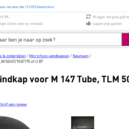
asis van meer dan 113.816 klantreviews
f € 99,-
30 dagen 'niet goed geld te
rgen in huis (mits op voorraad)
Laagste-prijs-garantie
s & onderdelen
Microfoon-windkappen
Neumann
/
/
/
LM 50/67/103/170 of U 87
ndkap voor M 147 Tube, TLM 50
chrijf een review