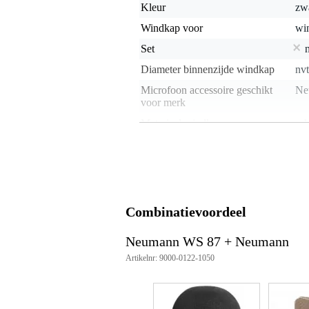
Kleur
zw
Windkap voor
win
Set
Diameter binnenzijde windkap
nvt
Microfoon accessoire geschikt
Ne
voor merk
Materiaal windkap
sc
Gewicht en afmetingen inclusief verpakking
Gewicht
75 
(incl. verpakking)
Afmeting
17,
(incl. verpakking)
Combinatievoordeel
Productspecificaties
Neumann WS 87 + Neumann
windkap
Artikelnr: 9000-0122-1050
merk: Neumann
type: WS 87
kleur: zwart
diameter: 90 mm