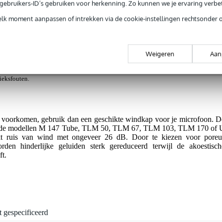
e gebruikers-ID’s gebruiken voor herkenning. Zo kunnen we je ervaring verb
elk moment aanpassen of intrekken via de cookie-instellingen rechtsonder 
Tube, TLM 50/67/103/170 of U 87
Weigeren
Aan
g je alleen garantie op fabrieksfouten.
rieksfouten.
 voorkomen, gebruik dan een geschikte windkap voor je microfoon. D
 de modellen M 147 Tube, TLM 50, TLM 67, TLM 103, TLM 170 of 
t ruis van wind met ongeveer 26 dB. Door te kiezen voor poreu
rden hinderlijke geluiden sterk gereduceerd terwijl de akoestisch
ft.
t gespecificeerd