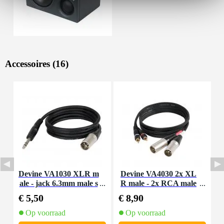
Accessoires (16)
Devine VA1030 XLR m
Devine VA4030 2x XL
ale - jack 6.3mm male s
R male - 2x RCA male
tereo 3 meter
3 meter
€ 5,50
€ 8,90
€
Op voorraad
Op voorraad