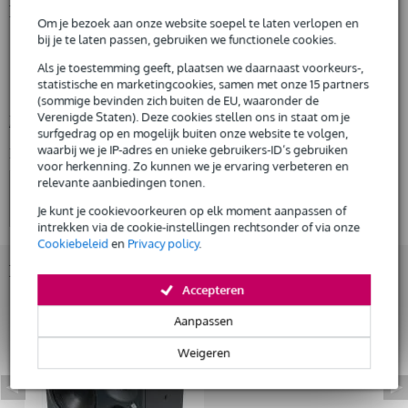
Snelle vervanging door Bax Music bij een defect
Productinformatie
Om je bezoek aan onze website soepel te laten verlopen en
bij je te laten passen, gebruiken we functionele cookies.
linker versie
Huur dit product
actieve studiomonitor met drieweg weergavesysteem
Als je toestemming geeft, plaatsen we daarnaast voorkeurs-,
statistische en marketingcookies, samen met onze 15 partners
8 1/4 inch woofer met composiet-sandwich membraan constructie
(sommige bevinden zich buiten de EU, waaronder de
Verenigde Staten). Deze cookies stellen ons in staat om je
Bekijk alle productspecificaties
surfgedrag op en mogelijk buiten onze website te volgen,
waarbij we je IP-adres en unieke gebruikers-ID’s gebruiken
Bekijk ook eens (4)
voor herkenning. Zo kunnen we je ervaring verbeteren en
relevante aanbiedingen tonen.
Je kunt je cookievoorkeuren op elk moment aanpassen of
intrekken via de cookie-instellingen rechtsonder of via onze
Cookiebeleid
en
Privacy policy
.
Bekijk ook eens (1)
Accepteren
Aanpassen
Weigeren