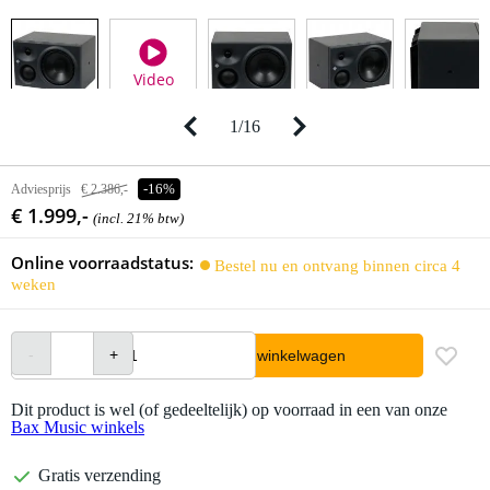
Video
1
/
16
Adviesprijs
€ 2.386,-
-16%
€ 1.999,-
(incl. 21% btw)
Online voorraadstatus:
Bestel nu en ontvang binnen circa 4
weken
In winkelwagen
Dit product is wel (of gedeeltelijk) op voorraad in een van onze
Bax Music winkels
Gratis verzending