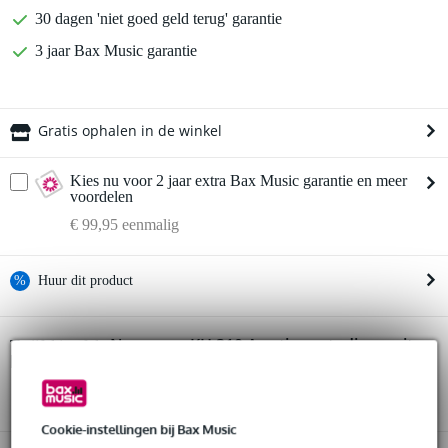
30 dagen 'niet goed geld terug' garantie
3 jaar Bax Music garantie
Gratis ophalen in de winkel
Kies nu voor 2 jaar extra Bax Music garantie en meer
voordelen
€ 99,95 eenmalig
%
Huur dit product
Huur dit product al vanaf 143 euro per maand
Neumann KH 310 A actieve studiomonitor
Twijfel je of de
links (per stuk)
Huur meerdere producten tegelijk: min. € 300,- en max.
bij je past? Doe de check.
€ 2.500,-
Start de check
Gratis
thuisbezorgd of op te halen in de winkel
Al na 4 maanden maandelijks opzegbaar
Cookie-instellingen bij Bax Music
De mogelijkheid om je product(en) met korting te kopen