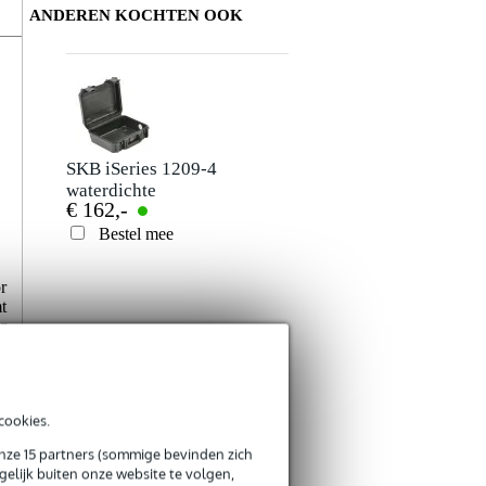
ANDEREN KOCHTEN OOK
Schrijf zelf een review
Je naam
Er zijn nog geen reviews voor dit product.
SKB iSeries 1209-4
waterdichte
€ 162,-
flightcase
Je beoordeling
305x229x114 mm
Bestel mee
Je ervaring
r
t
r
e
s
cookies.
Verstuur
onze 15 partners (sommige bevinden zich
elijk buiten onze website te volgen,