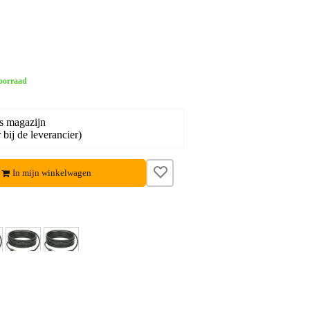
oorraad
s magazijn
bij de leverancier)
In mijn winkelwagen