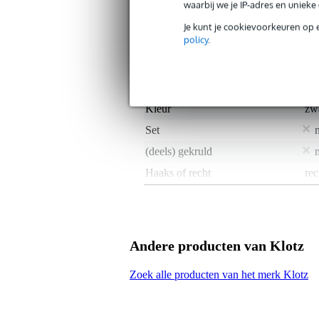
waarbij we je IP-adres en uniek
Productkenmerken
Je kunt je cookievoorkeuren op 
policy
.
Duurzaamheid product
nie
Type audio connector
XL
Lengte
5.
Kleur
zw
Set
(deels) gekruld
Haaks of recht
rec
Gewicht en afmetingen inclusief verpakking
Gewicht
32
(incl. verpakking)
Andere producten van Klotz
Afmeting
20,
(incl. verpakking)
Zoek alle producten van het merk Klotz
Productspecificaties
aansluiting: XLR 3P - XLR 3P
connector type: Klotz XLR