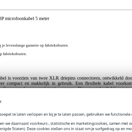
 microfoonkabel 5 meter
jg je levenslange garantie op fabrieksfouten.
op fabrieksfouten.
 is voorzien van twee XLR driepins connectoren, ontwikkeld doo
eer compact en makkelijk in gebruik. Een flexibele kabel voorkom
 die normaal voor veel irraties zorgen. Diaarnaast heeft hij een zee
hem geschikt voor zowel thuis, studio of podiumgebruik. Uiteraard is d
 mengpanelen, keyboards, synthesizer en andere muziekapparatuur. Zoal
c
en is ook deze kabel solide geconstrueerd.
oepel te laten verlopen en bij je te laten passen, gebruiken we functionele 
sen we daarnaast voorkeurs-, statistische en marketingcookies, samen met 
nigde Staten). Deze cookies stellen ons in staat om je surfgedrag op en mog