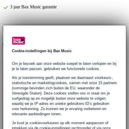
3 jaar Bax Music garantie
Gratis ophalen in de winkel
Kies nu voor 2 jaar extra Bax Music garantie en meer
voordelen
Cookie-instellingen bij Bax Music
€ 12,70 eenmalig
Om je bezoek aan onze website soepel te laten verlopen en bij
je te laten passen, gebruiken we functionele cookies.
Konig & Meyer 26795 monitorstandaard
Twijfel je of de
verstelbaar
bij je past? Doe de check.
Als je toestemming geeft, plaatsen we daarnaast voorkeurs-,
statistische en marketingcookies, samen met onze 15 partners
Start de check
(sommige bevinden zich buiten de EU, waaronder de
Verenigde Staten). Deze cookies stellen ons in staat om je
surfgedrag op en mogelijk buiten onze website te volgen,
waarbij we je IP-adres en unieke gebruikers-ID’s gebruiken
Productinformatie
voor herkenning. Zo kunnen we je ervaring verbeteren en
relevante aanbiedingen tonen.
in hoogte verstelbaar monitorstandaard
voorzien van grote basis van 480 x 480 mm
Je kunt je cookievoorkeuren op elk moment aanpassen of
intrekken via de cookie-instellingen rechtsonder of via onze