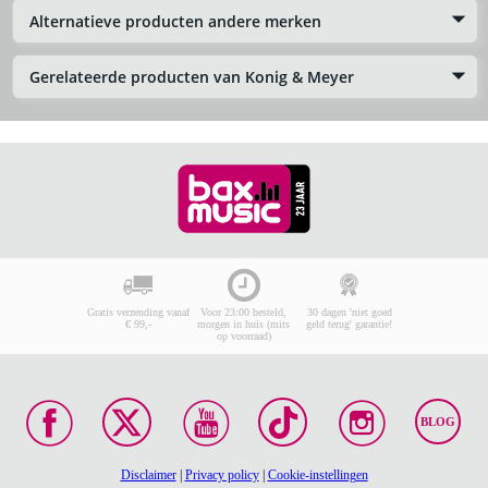
Alternatieve producten andere merken
Gerelateerde producten van Konig & Meyer
Gratis verzending vanaf
Voor 23:00 besteld,
30 dagen 'niet goed
€ 99,-
morgen in huis (mits
geld terug' garantie!
op voorraad)
BLOG
Disclaimer
|
Privacy policy
|
Cookie-instellingen