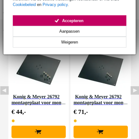
hoogteverstelling: 800 tot 1350 mm
Cookiebeleid
en
Privacy policy
.
Bekijk alle productspecificaties
Accepteren
Accessoires (3)
Aanpassen
Weigeren
Konig & Meyer 26792
Konig & Meyer 26792
montageplaat voor mon
montageplaat voor mon
m
itorstatieven 320x280
itorstatieven 420x380
€ 44,-
€ 71,-
€
+
+