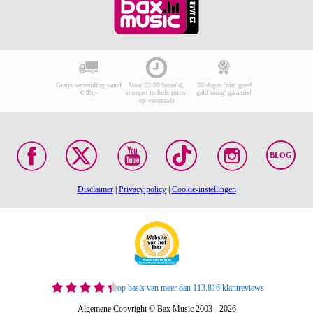
Gratis verzending vanaf
Voor 23:00 besteld,
30 dagen 'niet goed
€ 99,-
morgen in huis (mits
geld terug' garantie!
op voorraad)
BLOG
Disclaimer
|
Privacy policy
|
Cookie-instellingen
op basis van meer dan 113.816 klantreviews
Algemene Copyright © Bax Music 2003 - 2026