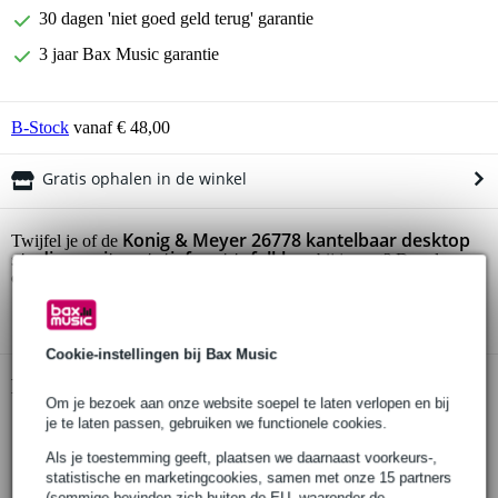
30 dagen 'niet goed geld terug' garantie
3 jaar Bax Music garantie
B-Stock
vanaf € 48,00
Gratis ophalen in de winkel
Konig & Meyer 26778 kantelbaar desktop
Twijfel je of de
studiomonitor statief met tafelklem
bij je past? Doe de
check.
Start de check
Cookie-instellingen bij Bax Music
Productinformatie
Om je bezoek aan onze website soepel te laten verlopen en bij
je te laten passen, gebruiken we functionele cookies.
studiomonitorstatief met klem
hellingshoek: 0° to 12.5°
Als je toestemming geeft, plaatsen we daarnaast voorkeurs-,
statistische en marketingcookies, samen met onze 15 partners
materiaal: staal
(sommige bevinden zich buiten de EU, waaronder de