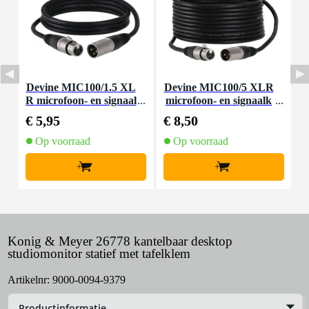
Devine MIC100/1.5 XL
Devine MIC100/5 XLR
I
R microfoon- en signaal
microfoon- en signaalk
n
kabel 1.5 meter
abel 5 meter
€ 5,95
€ 8,50
€
Op voorraad
Op voorraad
+
+
Konig & Meyer 26778 kantelbaar desktop
studiomonitor statief met tafelklem
Artikelnr:
9000-0094-9379
Productinformatie