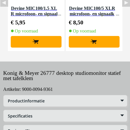
Devine MIC100/1.5 XL
Devine MIC100/5 XLR
I
R microfoon- en signaal
microfoon- en signaalk
n
kabel 1.5 meter
abel 5 meter
€ 5,95
€ 8,50
€
Op voorraad
Op voorraad
+
+
Konig & Meyer 26777 desktop studiomonitor statief
met tafelklem
Artikelnr:
9000-0094-9361
Productinformatie
Specificaties