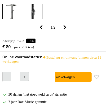
1
/
2
Adviesprijs
€ 93,-
-14%
€ 80,-
(incl. 21% btw)
Online voorraadstatus:
Bestel nu en ontvang binnen circa 11
werkdagen
In winkelwagen
30 dagen 'niet goed geld terug' garantie
3 jaar Bax Music garantie