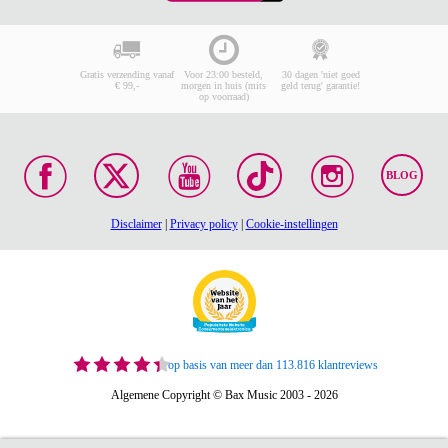
Gratis verzending vanaf
Voor 23:00 besteld,
30 dagen 'niet goed
€ 99,-
morgen in huis (mits
geld terug' garantie!
op voorraad)
BLOG
Disclaimer
|
Privacy policy
|
Cookie-instellingen
op basis van meer dan 113.816 klantreviews
Algemene Copyright © Bax Music 2003 - 2026