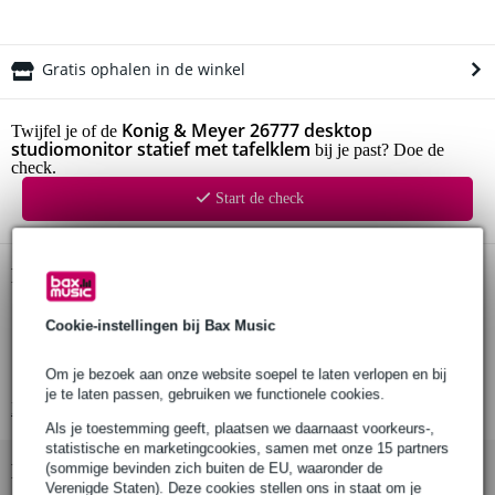
Gratis ophalen in de winkel
Konig & Meyer 26777 desktop
Twijfel je of de
studiomonitor statief met tafelklem
bij je past? Doe de
check.
Start de check
Productinformatie
studiomonitorstatief met klem
Cookie-instellingen bij Bax Music
materiaal: staal
afmetingen lagerplaat: 205 x 245 mm
Om je bezoek aan onze website soepel te laten verlopen en bij
je te laten passen, gebruiken we functionele cookies.
Bekijk alle productspecificaties
Als je toestemming geeft, plaatsen we daarnaast voorkeurs-,
statistische en marketingcookies, samen met onze 15 partners
Bekijk ook eens (3)
(sommige bevinden zich buiten de EU, waaronder de
Verenigde Staten). Deze cookies stellen ons in staat om je