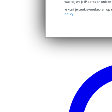
waarbij we je IP-adres en uniek
keyboardbankje
Je kunt je cookievoorkeuren op 
gemaakt van zwart imitatieleer
policy
.
voorzien van uniek verstelmech
Andere producten van Konig 
in hoogte verstelbaar van 40.5 t
relatief dikke vulling
draagt bij aan een goede zithoud
Zoek alle producten van het merk Konig
afmetingen zitvlak: 650 x 300 
hoogte: 405 x 605 mm
gewicht: 6.32 kg