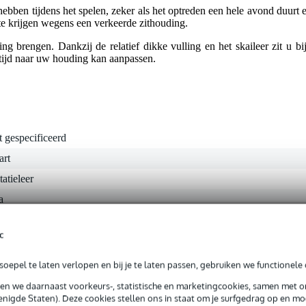
 hebben tijdens het spelen, zeker als het optreden een hele avond duurt 
e krijgen wegens een verkeerde zithouding.
ng brengen. Dankzij de relatief dikke vulling en het skaileer zit u bij
ltijd naar uw houding kan aanpassen.
t gespecificeerd
art
tatieleer
a
c
 kg
oepel te laten verlopen en bij je te laten passen, gebruiken we functionele 
0 x 34,0 x 14,5 cm
sen we daarnaast voorkeurs-, statistische en marketingcookies, samen met 
nigde Staten). Deze cookies stellen ons in staat om je surfgedrag op en mog