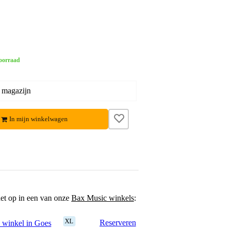
oorraad
 magazijn
In mijn winkelwagen
het op in een van onze
Bax Music winkels
:
XL
Reserveren
 winkel in Goes