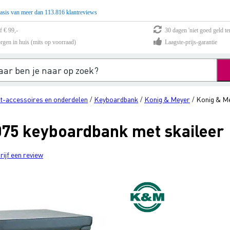
asis van meer dan 113.816 klantreviews
f € 99,-
30 dagen 'niet goed geld te
rgen in huis (mits op voorraad)
Laagste-prijs-garantie
t-accessoires en onderdelen
Keyboardbank
Konig & Meyer
Konig & Me
/
/
/
75 keyboardbank met skaileer
rijf een review