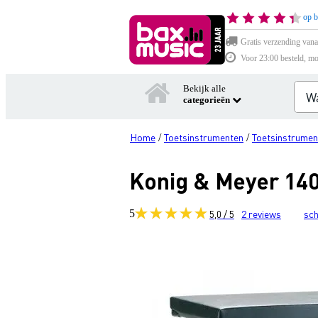
op b
Gratis verzending vana
Voor 23:00 besteld, mo
Bekijk alle
categorieën
Home
Toetsinstrumenten
Toetsinstrumen
/
/
Konig & Meyer 140
5
5,0 / 5
2
reviews
sch