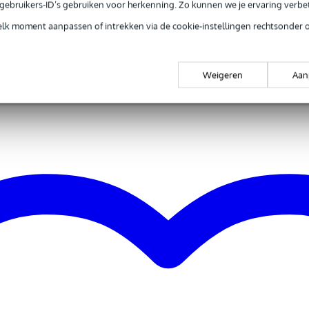
e gebruikers-ID’s gebruiken voor herkenning. Zo kunnen we je ervaring verb
elk moment aanpassen of intrekken via de cookie-instellingen rechtsonder 
anisme
& Meyer
ot 60.5 cm
Weigeren
Aan
ing
 & Meyer
mm