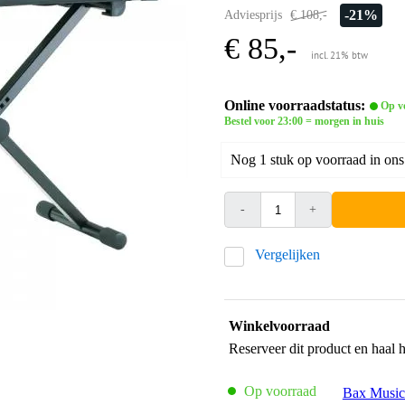
-21%
Adviesprijs
€ 108,-
€ 85,-
incl. 21% btw
Online voorraadstatus:
Op v
Bestel voor 23:00 = morgen in huis
Nog 1 stuk op voorraad in ons
-
+
Vergelijken
Winkelvoorraad
Reserveer dit product en haal 
Op voorraad
Bax Music