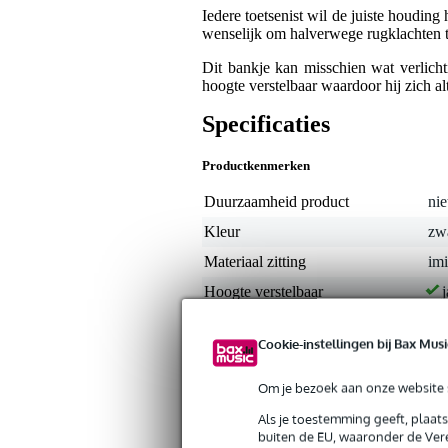
Iedere toetsenist wil de juiste houding
wenselijk om halverwege rugklachten t
Dit bankje kan misschien wat verlichti
hoogte verstelbaar waardoor hij zich a
Specificaties
Productkenmerken
Duurzaamheid product
nie
Kleur
zw
Materiaal zitting
imi
Hoogte verstelbaar
j
Gewicht en afmetingen inclusief verpakking
Cookie-instellingen bij Bax Musi
Gewicht
7,1
(incl. verpakking)
Om je bezoek aan onze website s
Afmeting
80,
(incl. verpakking)
Als je toestemming geeft, plaat
buiten de EU, waaronder de Vere
Productspecificaties