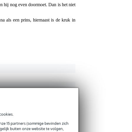
Je ervaring
en hij nog even doormoet. Dan is het niet
na als een prins, hiernaast is de kruk in
Reviews uit an
Vertaal alle reviews naa
Verstuur
Martinot
16 september
5
Schreef het volgende ov
Très bon produit, conforta
Vertaal naar het Nederla
cookies.
onze 15 partners (sommige bevinden zich
elijk buiten onze website te volgen,