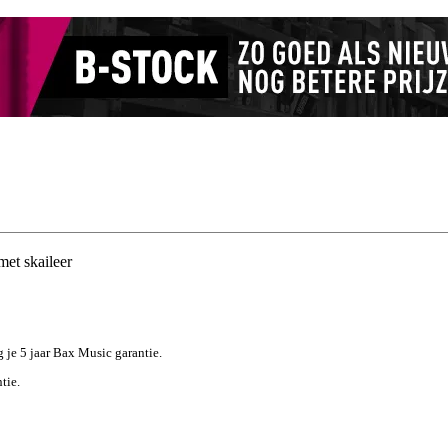
et skaileer
g je 5 jaar Bax Music garantie.
tie.