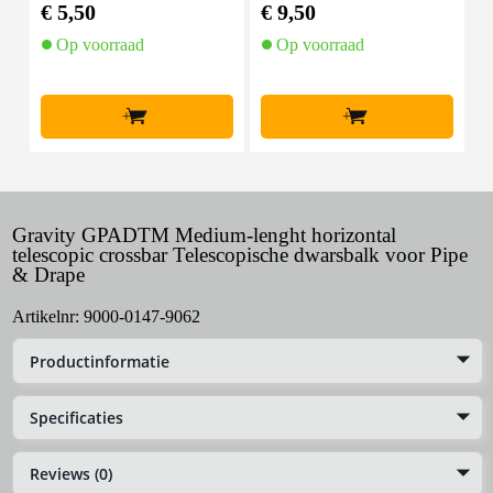
mal zwart (10 stuks)
50 m zwart
€ 5,50
€ 9,50
€
Op voorraad
Op voorraad
+
+
Gravity GPADTM Medium-lenght horizontal
telescopic crossbar Telescopische dwarsbalk voor Pipe
& Drape
Artikelnr:
9000-0147-9062
Productinformatie
Specificaties
Reviews (0)