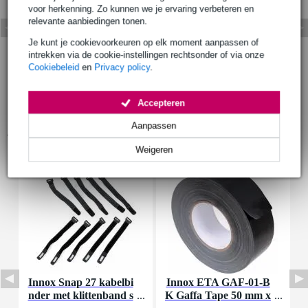
voor herkenning. Zo kunnen we je ervaring verbeteren en
relevante aanbiedingen tonen.
Je kunt je cookievoorkeuren op elk moment aanpassen of
intrekken via de cookie-instellingen rechtsonder of via onze
Cookiebeleid
en
Privacy policy
.
Accepteren
Aanpassen
Accessoires (9)
Weigeren
Innox Snap 27 kabelbi
Innox ETA GAF-01-B
I
nder met klittenband s
K Gaffa Tape 50 mm x