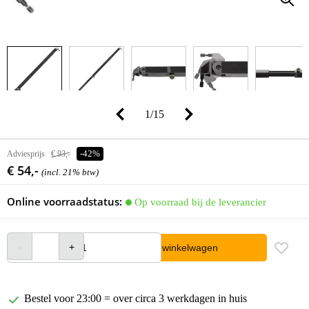
1
/
15
Adviesprijs
€ 93,-
-42%
€ 54,-
(incl. 21% btw)
Online voorraadstatus:
Op voorraad bij de leverancier
In winkelwagen
Bestel voor 23:00 = over circa 3 werkdagen in huis