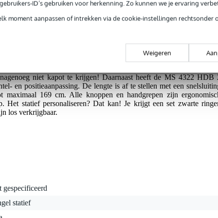
e gebruikers-ID’s gebruiken voor herkenning. Zo kunnen we je ervaring verb
g je 5 jaar Bax Music garantie.
elk moment aanpassen of intrekken via de cookie-instellingen rechtsonder 
tie.
Weigeren
Aan
 duty microfoonstatief met een zwarte poedercoating en dikwandig
aarde uitklapbare poten van massief staal en een basis van gegoten zink
 en nagenoeg niet kapot te krijgen! Daarnaast heeft de MS 4322 HDB 
tel- en positieaanpassing. De lengte is af te stellen met een snelsluitin
ot maximaal 169 cm. Alle knoppen en handgrepen zijn ergonomisc
p. Het statief personaliseren? Dat kan! Je krijgt een set zwarte ringe
n los verkrijgbaar.
t gespecificeerd
gel statief
a