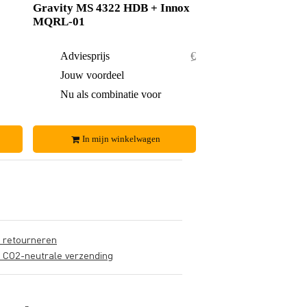
Gravity MS 4322 HDB + Innox
MQRL-01
€ 58,-
Adviesprijs
€ 54,50
€ 2,-
Jouw voordeel
€ 0,50
€ 56,-
Nu als combinatie voor
€ 54,-
In mijn winkelwagen
s retourneren
s CO2-neutrale verzending