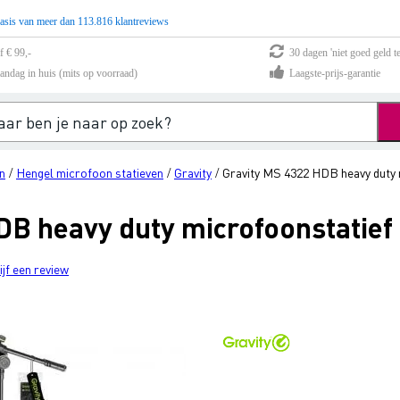
asis van meer dan 113.816 klantreviews
f € 99,-
30 dagen 'niet goed geld te
andag in huis (mits op voorraad)
Laagste-prijs-garantie
n
Hengel microfoon statieven
Gravity
Gravity MS 4322 HDB heavy duty 
/
/
/
DB heavy duty microfoonstatief
ijf een review