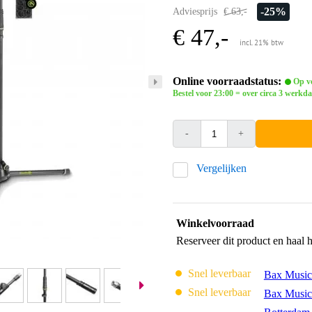
-25%
Adviesprijs
€ 63,-
€ 47,-
incl. 21% btw
Online voorraadstatus:
Op vo
Bestel voor 23:00 = over circa 3 werkda
-
+
Vergelijken
Winkelvoorraad
Reserveer dit product en haal 
Snel leverbaar
Bax Music
Snel leverbaar
Bax Music