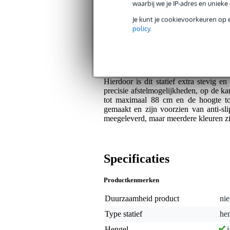
waarbij we je IP-adres en uniek
Bax Music Garantie
: Op dit product krij
Je kunt je cookievoorkeuren op 
Op dit product krijg je 5 jaar Bax Music garan
policy
.
Algemeen
De Gravity MS 4322 HDB is een heavy
buizen. Hij is uitgerust met drie verzw
Hierdoor is dit statief extra stevig
precisie afstelmogelijkheden, op de kan
tot maximaal 88 cm en de hoogte t
gemaakt en zijn voorzien van anti-sli
meegeleverd, maar meerdere kleuren zij
Specificaties
Productkenmerken
Duurzaamheid product
nie
Type statief
hen
Hengel
j