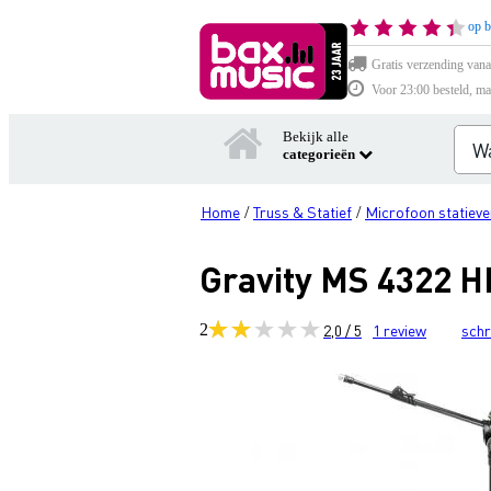
op b
Gratis verzending vana
Voor 23:00 besteld, ma
Bekijk alle
categorieën
Home
Truss & Statief
Microfoon statieve
/
/
Gravity MS 4322 H
2
2,0 / 5
1
review
schr