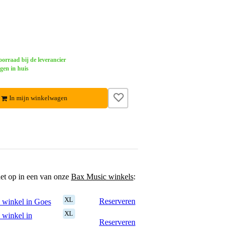
orraad bij de leverancier
gen in huis
In mijn winkelwagen
het op in een van onze
Bax Music winkels
:
XL
Reserveren
 winkel in Goes
XL
 winkel in
Reserveren