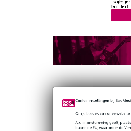
Twijfel je 
Doe de che
Productinformatie
Reviews
(1)
Down
Cookie-instellingen bij Bax Musi
Gravity MS 4322 HDB heavy duty micr
Om je bezoek aan onze website s
Artikelnr:
9000-0052-6388
Servicebelofte
Als je toestemming geeft, plaat
buiten de EU, waaronder de Vere