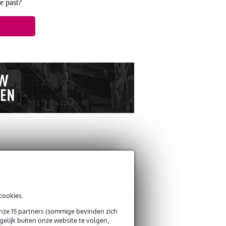
je past?
ANDEREN KOCHTEN
OOK
Schrijf zelf een review
cookies.
onze 15 partners (sommige bevinden zich
Je naam
elijk buiten onze website te volgen,