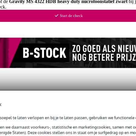
of de
Gravity MS 4322 HDB heavy duty microfoonstatief zwart
bij 
ck.
Start de check
loads (1)
c
ofoonstatief zwart
oepel te laten verlopen en bij je te laten passen, gebruiken we functionele 
sen we daarnaast voorkeurs-, statistische en marketingcookies, samen met 
nigde Staten). Deze cookies stellen ons in staat om je surfgedrag op en mog