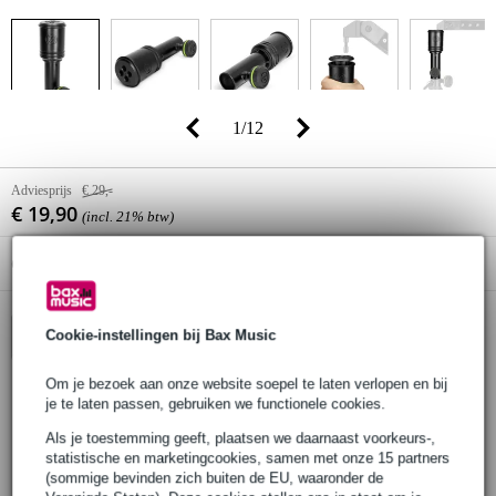
1
/
12
Adviesprijs
€ 29,-
€ 19,90
(incl. 21% btw)
Online voorraadstatus:
Op voorraad bij de leverancier
Cookie-instellingen bij Bax Music
In winkelwagen
Om je bezoek aan onze website soepel te laten verlopen en bij
je te laten passen, gebruiken we functionele cookies.
Bestel voor 23:00 = over circa 3 werkdagen in huis
Als je toestemming geeft, plaatsen we daarnaast voorkeurs-,
30 dagen 'niet goed geld terug' garantie
statistische en marketingcookies, samen met onze 15 partners
(sommige bevinden zich buiten de EU, waaronder de
3 jaar Bax Music garantie