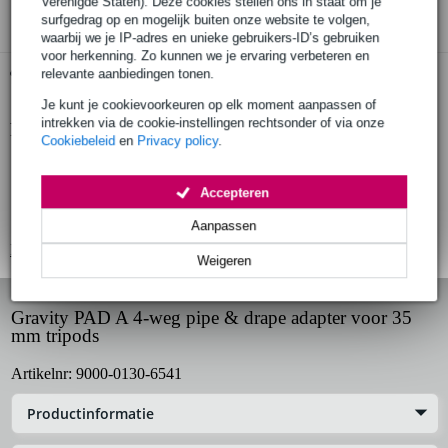
Verenigde Staten). Deze cookies stellen ons in staat om je
surfgedrag op en mogelijk buiten onze website te volgen,
waarbij we je IP-adres en unieke gebruikers-ID’s gebruiken
voor herkenning. Zo kunnen we je ervaring verbeteren en
Gratis ophalen in de winkel
relevante aanbiedingen tonen.
Je kunt je cookievoorkeuren op elk moment aanpassen of
intrekken via de cookie-instellingen rechtsonder of via onze
Productinformatie
Cookiebeleid
en
Privacy policy
.
adapter voor tripods
materiaal: staal en kunststof
Accepteren
geschikt voor 35 m buisdiameter
Aanpassen
Bekijk alle productspecificaties
Weigeren
Gravity PAD A 4-weg pipe & drape adapter voor 35
mm tripods
Artikelnr:
9000-0130-6541
Productinformatie