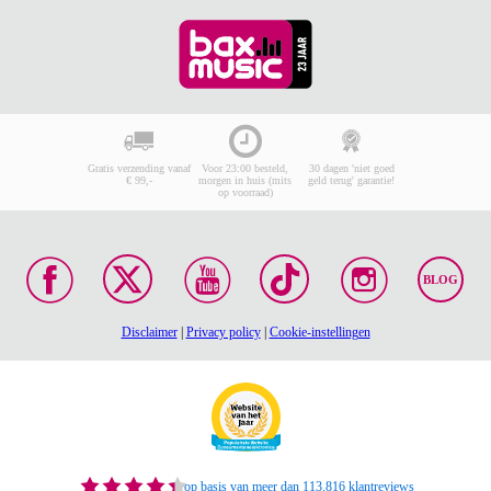
Gratis verzending vanaf
Voor 23:00 besteld,
30 dagen 'niet goed
€ 99,-
morgen in huis (mits
geld terug' garantie!
op voorraad)
BLOG
Disclaimer
|
Privacy policy
|
Cookie-instellingen
op basis van meer dan 113.816 klantreviews