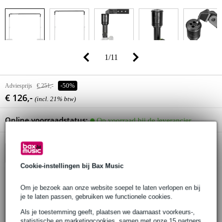
1
/
11
Adviesprijs
€ 251,-
-50%
€ 126,-
(incl. 21% btw)
Online voorraadstatus:
Op voorraad bij de leverancier
In winkelwagen
Cookie-instellingen bij Bax Music
Om je bezoek aan onze website soepel te laten verlopen en bij
Bestel voor 23:00 = over circa 3 werkdagen in huis
je te laten passen, gebruiken we functionele cookies.
30 dagen 'niet goed geld terug' garantie
Als je toestemming geeft, plaatsen we daarnaast voorkeurs-,
statistische en marketingcookies, samen met onze 15 partners
3 jaar Bax Music garantie