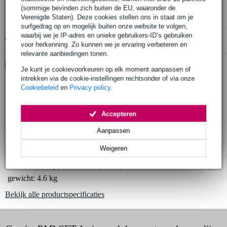
(sommige bevinden zich buiten de EU, waaronder de
Verenigde Staten). Deze cookies stellen ons in staat om je
surfgedrag op en mogelijk buiten onze website te volgen,
waarbij we je IP-adres en unieke gebruikers-ID’s gebruiken
Gratis ophalen in de winkel
voor herkenning. Zo kunnen we je ervaring verbeteren en
relevante aanbiedingen tonen.
Kies nu voor 2 jaar extra Bax Music garantie en meer
Je kunt je cookievoorkeuren op elk moment aanpassen of
voordelen
intrekken via de cookie-instellingen rechtsonder of via onze
€ 6,30 eenmalig
Cookiebeleid
en
Privacy policy
.
Productinformatie
Accepteren
pipe-and-drape set
Aanpassen
bestaande uit:
Weigeren
PAD T horizontale telescoop stang
PAD A 4-weg pipe-and-drape adapter voor 35 mm tripods
gewicht: 4.6 kg
Bekijk alle productspecificaties