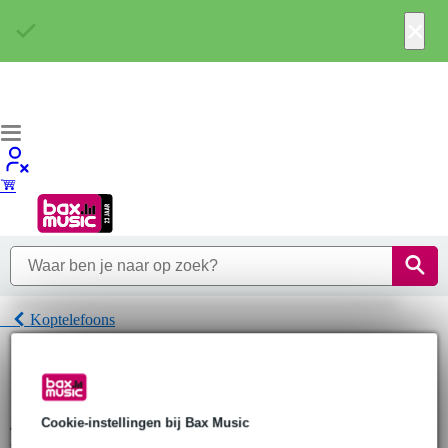
×
Koptelefoons
Home
Hoofdtelefoons
Koptelefoons
American Audio Koptelefoons
Cookie-instellingen bij Bax Music