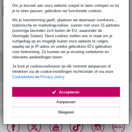
Er zijn geen producten gevonden.
Om je bezoek aan onze website soepel te laten verlopen en bij
je te laten passen, gebruiken we functionele cookies.
Top-10
Advies
Als je toestemming geeft, plaatsen we daarnaast voorkeurs-,
statistische en marketingcookies, samen met onze 15 partners
Er zijn geen producten gevonden.
(sommige bevinden zich buiten de EU, waaronder de
Verenigde Staten). Deze cookies stellen ons in staat om je
surfgedrag op en mogelijk buiten onze website te volgen,
waarbij we je IP-adres en unieke gebruikers-ID’s gebruiken
voor herkenning. Zo kunnen we je ervaring verbeteren en
relevante aanbiedingen tonen.
Je kunt je cookievoorkeuren op elk moment aanpassen of
intrekken via de cookie-instellingen rechtsonder of via onze
Cookiebeleid
en
Privacy policy
.
Accepteren
Gratis verzending vanaf
Voor 23:00 besteld,
30 dagen 'niet goed
€ 99,-
morgen in huis (mits
geld terug' garantie!
Aanpassen
op voorraad)
Weigeren
BLOG