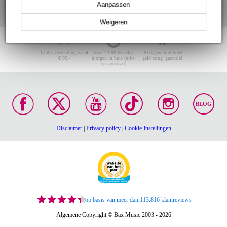
Aanpassen
Weigeren
Gratis verzending vanaf
Voor 23:00 besteld,
30 dagen 'niet goed
€ 99,-
morgen in huis (mits
geld terug' garantie!
op voorraad)
BLOG
Disclaimer
|
Privacy policy
|
Cookie-instellingen
op basis van meer dan 113.816 klantreviews
Algemene Copyright © Bax Music 2003 - 2026