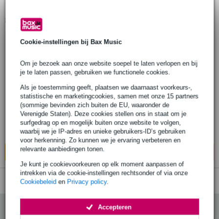
management
1
Er is
product gevonden.
20 reviews
Cookie-instellingen bij Bax Music
American Audio DB DISPLAY MKII
Om je bezoek aan onze website soepel te laten verlopen en bij
decibelmonitor
je te laten passen, gebruiken we functionele cookies.
Als je toestemming geeft, plaatsen we daarnaast voorkeurs-,
€ 58,-
statistische en marketingcookies, samen met onze 15 partners
Adviesprijs
€ 83,-
(sommige bevinden zich buiten de EU, waaronder de
Verenigde Staten). Deze cookies stellen ons in staat om je
Op voorraad bij de leverancier
surfgedrag op en mogelijk buiten onze website te volgen,
Ook in
1 winkel
op voorraad
waarbij we je IP-adres en unieke gebruikers-ID’s gebruiken
voor herkenning. Zo kunnen we je ervaring verbeteren en
relevante aanbiedingen tonen.
In mijn winkelwagen
Je kunt je cookievoorkeuren op elk moment aanpassen of
intrekken via de cookie-instellingen rechtsonder of via onze
Cookiebeleid
en
Privacy policy
.
Accepteren