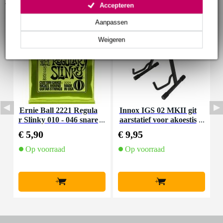
Accessoires (53)
Accepteren
Aanpassen
Weigeren
Ernie Ball 2221 Regula
Innox IGS 02 MKII git
I
r Slinky 010 - 046 snare
aarstatief voor akoestis
nset voor elektrische git
che gitaar
€ 5,90
€ 9,95
€
aar
Op voorraad
Op voorraad
+
+