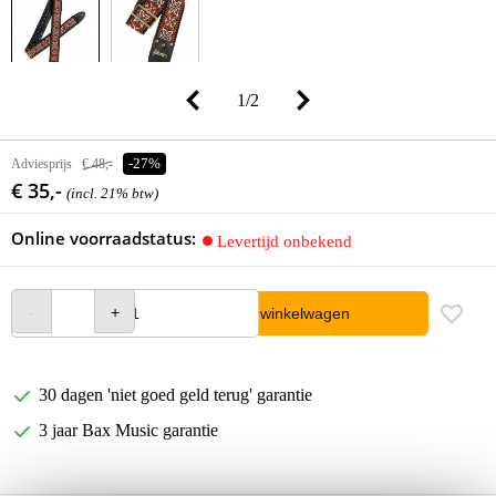
1
/
2
Adviesprijs
€ 48,-
-27%
€ 35,-
(incl. 21% btw)
Online voorraadstatus:
Levertijd onbekend
In winkelwagen
30 dagen 'niet goed geld terug' garantie
3 jaar Bax Music garantie