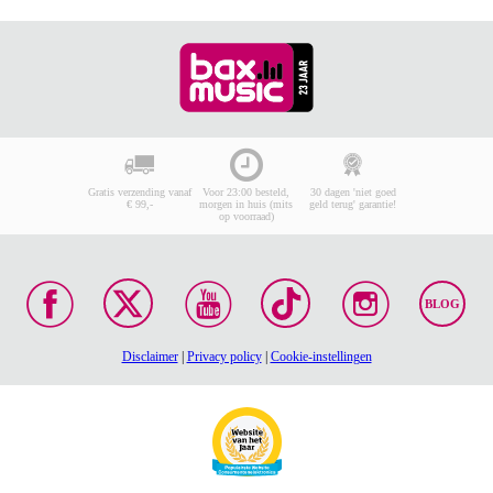
Gratis verzending vanaf
Voor 23:00 besteld,
30 dagen 'niet goed
€ 99,-
morgen in huis (mits
geld terug' garantie!
op voorraad)
BLOG
Disclaimer
|
Privacy policy
|
Cookie-instellingen