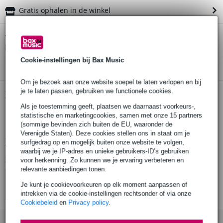
Gratis ophalen in de winkel
Gibson The Orange Lily gitaarband
Twijfel je of de
bij je
past? Doe de check.
Start de check
Cookie-instellingen bij Bax Music
Om je bezoek aan onze website soepel te laten verlopen en bij
je te laten passen, gebruiken we functionele cookies.
Productinformatie
Als je toestemming geeft, plaatsen we daarnaast voorkeurs-,
gitaarband The Orange Lily
statistische en marketingcookies, samen met onze 15 partners
(sommige bevinden zich buiten de EU, waaronder de
materiaal: hoogkwalitatief textiel
Verenigde Staten). Deze cookies stellen ons in staat om je
Bekijk alle productspecificaties
surfgedrag op en mogelijk buiten onze website te volgen,
waarbij we je IP-adres en unieke gebruikers-ID’s gebruiken
Bekijk ook eens (4)
voor herkenning. Zo kunnen we je ervaring verbeteren en
relevante aanbiedingen tonen.
Je kunt je cookievoorkeuren op elk moment aanpassen of
intrekken via de cookie-instellingen rechtsonder of via onze
Cookiebeleid
en
Privacy policy
.