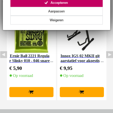
Accessoires (53)
Accepteren
Aanpassen
Weigeren
Ernie Ball 2221 Regula
Innox IGS 02 MKII git
I
r Slinky 010 - 046 snare
aarstatief voor akoestis
nset voor elektrische git
che gitaar
€ 5,90
€ 9,95
€
aar
Op voorraad
Op voorraad
+
+