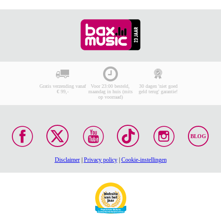
Gratis verzending vanaf
Voor 23:00 besteld,
30 dagen 'niet goed
€ 99,-
maandag in huis (mits
geld terug' garantie!
op voorraad)
BLOG
Disclaimer
|
Privacy policy
|
Cookie-instellingen