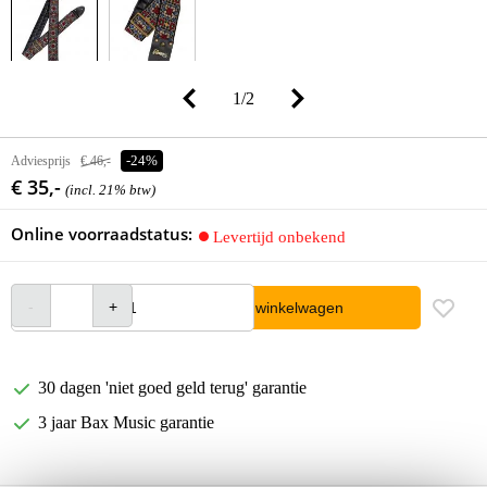
1
/
2
Adviesprijs
€ 46,-
-24%
€ 35,-
(incl. 21% btw)
Online voorraadstatus:
Levertijd onbekend
In winkelwagen
30 dagen 'niet goed geld terug' garantie
3 jaar Bax Music garantie