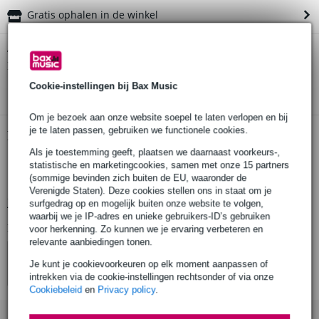
Gratis ophalen in de winkel
Gibson The Mosaic gitaarband
Twijfel je of de
bij je past?
Doe de check.
Start de check
Cookie-instellingen bij Bax Music
Om je bezoek aan onze website soepel te laten verlopen en bij
je te laten passen, gebruiken we functionele cookies.
Productinformatie
Als je toestemming geeft, plaatsen we daarnaast voorkeurs-,
gitaarband The Mosaic
statistische en marketingcookies, samen met onze 15 partners
(sommige bevinden zich buiten de EU, waaronder de
materiaal: hoogkwalitatief textiel
Verenigde Staten). Deze cookies stellen ons in staat om je
Bekijk alle productspecificaties
surfgedrag op en mogelijk buiten onze website te volgen,
waarbij we je IP-adres en unieke gebruikers-ID’s gebruiken
Bekijk ook eens (4)
voor herkenning. Zo kunnen we je ervaring verbeteren en
relevante aanbiedingen tonen.
Je kunt je cookievoorkeuren op elk moment aanpassen of
intrekken via de cookie-instellingen rechtsonder of via onze
Cookiebeleid
en
Privacy policy
.