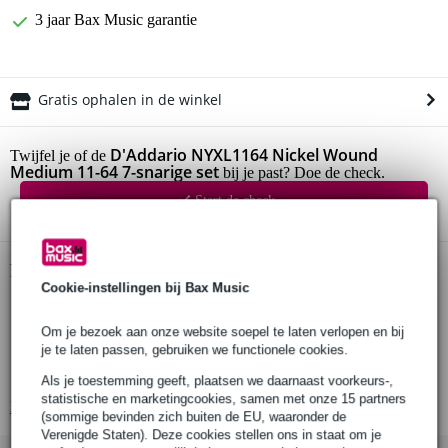
3 jaar Bax Music garantie
Gratis ophalen in de winkel
D'Addario NYXL1164 Nickel Wound
Twijfel je of de
Medium 11-64 7-snarige set
bij je past? Doe de check.
Start de check
Productinformatie
Cookie-instellingen bij Bax Music
set van 7 snaren
geoptimaliseerd voor gitaren met een mensuur van 25.5 inch
Om je bezoek aan onze website soepel te laten verlopen en bij
(648mm)
je te laten passen, gebruiken we functionele cookies.
geschikt voor elektrische gitaar
Als je toestemming geeft, plaatsen we daarnaast voorkeurs-,
statistische en marketingcookies, samen met onze 15 partners
Bekijk alle productspecificaties
(sommige bevinden zich buiten de EU, waaronder de
Verenigde Staten). Deze cookies stellen ons in staat om je