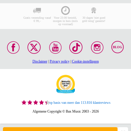
Gratis verzending vanaf
Voor 23:00 besteld,
30 dagen 'niet goed
€ 99,-
morgen in huis (mits
geld terug' garantie!
op voorraad)
BLOG
Disclaimer
|
Privacy policy
|
Cookie-instellingen
op basis van meer dan 113.816 klantreviews
Algemene Copyright © Bax Music 2003 - 2026