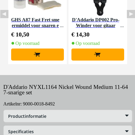
GHS A87 Fast Fret sme
D'Addario DP002 Pro-
D
ermiddel voor snaren e
Winder voor gitaar
g
n hals
€ 10,50
€ 14,30
€
Op voorraad
Op voorraad
+
+
D'Addario NYXL1164 Nickel Wound Medium 11-64
7-snarige set
Artikelnr:
9000-0018-8492
Productinformatie
Specificaties