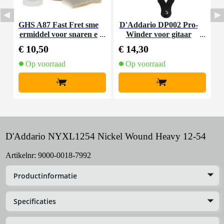
GHS A87 Fast Fret sme
D'Addario DP002 Pro-
D
ermiddel voor snaren e
Winder voor gitaar
g
n hals
€ 10,50
€ 14,30
€
Op voorraad
Op voorraad
+
+
D'Addario NYXL1254 Nickel Wound Heavy 12-54
Artikelnr:
9000-0018-7992
Productinformatie
Specificaties