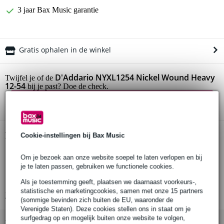
3 jaar Bax Music garantie
Gratis ophalen in de winkel
D'Addario NYXL1254 Nickel Wound Heavy
Twijfel je of de
12-54
bij je past? Doe de check.
Start de check
Productinformatie
Cookie-instellingen bij Bax Music
set van 6 snaren
Om je bezoek aan onze website soepel te laten verlopen en bij
geschikt voor elektrische gitaar
je te laten passen, gebruiken we functionele cookies.
gemaakt in New York, USA
Als je toestemming geeft, plaatsen we daarnaast voorkeurs-,
statistische en marketingcookies, samen met onze 15 partners
Bekijk alle productspecificaties
(sommige bevinden zich buiten de EU, waaronder de
Verenigde Staten). Deze cookies stellen ons in staat om je
surfgedrag op en mogelijk buiten onze website te volgen,
Bekijk ook eens (12)