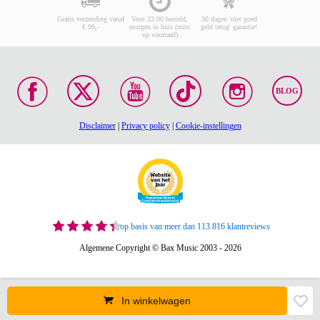
Gratis verzending vanaf
Voor 23:00 besteld,
30 dagen 'niet goed
€ 99,-
morgen in huis (mits
geld terug' garantie!
op voorraad)
BLOG
Disclaimer
|
Privacy policy
|
Cookie-instellingen
op basis van meer dan 113.816 klantreviews
Algemene Copyright © Bax Music 2003 - 2026
In winkelwagen