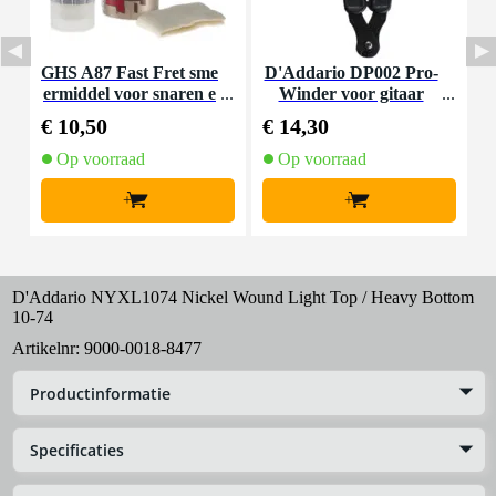
GHS A87 Fast Fret sme
D'Addario DP002 Pro-
D
ermiddel voor snaren e
Winder voor gitaar
g
n hals
€ 10,50
€ 14,30
€
Op voorraad
Op voorraad
+
+
D'Addario NYXL1074 Nickel Wound Light Top / Heavy Bottom
10-74
Artikelnr:
9000-0018-8477
Productinformatie
Specificaties