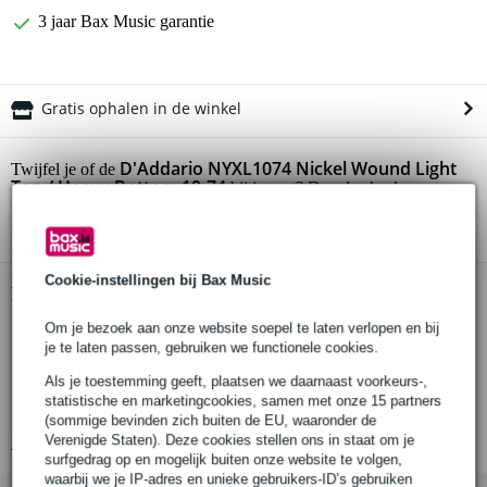
3 jaar Bax Music garantie
Gratis ophalen in de winkel
D'Addario NYXL1074 Nickel Wound Light
Twijfel je of de
Top / Heavy Bottom 10-74
bij je past? Doe de check.
Start de check
Cookie-instellingen bij Bax Music
Productinformatie
Om je bezoek aan onze website soepel te laten verlopen en bij
set van 8 snaren
je te laten passen, gebruiken we functionele cookies.
geschikt voor elektrische gitaar
Als je toestemming geeft, plaatsen we daarnaast voorkeurs-,
geoptimaliseerd voor gitaren met een mensuur van 27 inch
statistische en marketingcookies, samen met onze 15 partners
(686mm)
(sommige bevinden zich buiten de EU, waaronder de
Verenigde Staten). Deze cookies stellen ons in staat om je
Bekijk alle productspecificaties
surfgedrag op en mogelijk buiten onze website te volgen,
waarbij we je IP-adres en unieke gebruikers-ID’s gebruiken