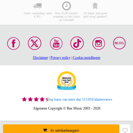
Gratis verzending vanaf
Voor 23:00 besteld,
30 dagen 'niet goed
€ 99,-
maandag in huis (mits
geld terug' garantie!
op voorraad)
BLOG
Disclaimer
|
Privacy policy
|
Cookie-instellingen
op basis van meer dan 113.816 klantreviews
Algemene Copyright © Bax Music 2003 - 2026
In winkelwagen