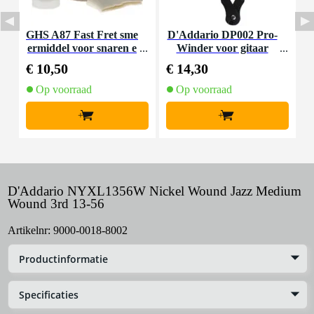
GHS A87 Fast Fret sme
D'Addario DP002 Pro-
D
ermiddel voor snaren e
Winder voor gitaar
g
n hals
€ 10,50
€ 14,30
€
Op voorraad
Op voorraad
+
+
D'Addario NYXL1356W Nickel Wound Jazz Medium
Wound 3rd 13-56
Artikelnr:
9000-0018-8002
Productinformatie
Specificaties