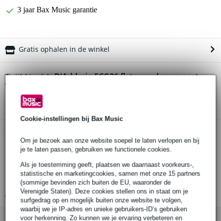
3 jaar Bax Music garantie
Gratis ophalen in de winkel
D'Addario ECG26 flatwound snarenset
Twijfel je of de
voor elektrische gitaar
bij je past? Doe de check.
Start de check
Cookie-instellingen bij Bax Music
Productinformatie
Om je bezoek aan onze website soepel te laten verlopen en bij
je te laten passen, gebruiken we functionele cookies.
set van 6 snaren
geschikt voor: elektrische gitaar
Als je toestemming geeft, plaatsen we daarnaast voorkeurs-,
statistische en marketingcookies, samen met onze 15 partners
flatwound voor een super gladde textuur en zwoele klank
(sommige bevinden zich buiten de EU, waaronder de
Verenigde Staten). Deze cookies stellen ons in staat om je
Bekijk alle productspecificaties
surfgedrag op en mogelijk buiten onze website te volgen,
waarbij we je IP-adres en unieke gebruikers-ID’s gebruiken
voor herkenning. Zo kunnen we je ervaring verbeteren en
Bekijk ook eens (4)