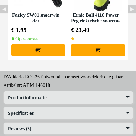
Fazley SW01 snaarwin
Ernie Ball 4118 Power
der
Peg elektrische snarenw
inder
€ 1,95
€ 23,40
Op voorraad
+
+
D'Addario ECG26 flatwound snarenset voor elektrische gitaar
Artikelnr:
ABM-146018
Productinformatie
Specificaties
Reviews (3)