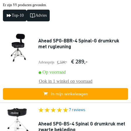
11
Er zijn
producten gevonden.
Top-10
Advies
Ahead SPG-BBR-4 Spinal-G drumkruk
met rugleuning
€ 289,-
Adviesprijs
€ 326,-
Op voorraad
Ook in
1 winkel
op voorraad
In mijn winkelwagen
7 reviews
Ahead SPG-BS-4 Spinal G drumkruk met
zwarte bekleding