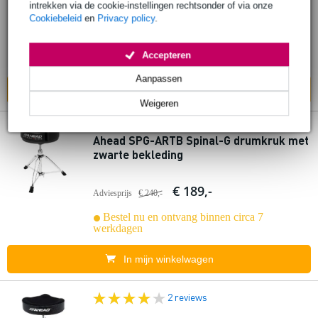
intrekken via de cookie-instellingen rechtsonder of via onze
Cookiebeleid
en
Privacy policy
.
€ 299,-
Adviesprijs
€ 448,-
Bestel nu en ontvang binnen circa 7
Accepteren
werkdagen
Aanpassen
In mijn winkelwagen
Weigeren
Ahead SPG-ARTB Spinal-G drumkruk met
zwarte bekleding
€ 189,-
Adviesprijs
€ 240,-
Bestel nu en ontvang binnen circa 7
werkdagen
In mijn winkelwagen
2 reviews