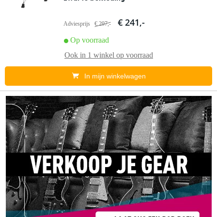
€ 241,-
Adviesprijs
€ 297,-
Op voorraad
Ook in
1 winkel
op voorraad
In mijn winkelwagen