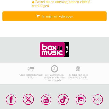
Bestel nu en ontvang binnen circa 8
werkdagen
In mijn winkelwagen
Gratis verzending vanaf
Voor 23:00 besteld,
30 dagen 'niet goed
€ 99,-
morgen in huis (mits
geld terug' garantie!
op voorraad)
BLOG