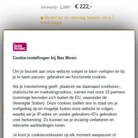
€ 222,-
Adviesprijs
€ 253,-
Bestel nu en ontvang binnen circa 7
werkdagen
In mijn winkelwagen
Ahead SPG-R-4 Spinal G drumkruk met
Cookie-instellingen bij Bax Music
rode bekleding
Om je bezoek aan onze website soepel te laten verlopen en bij
je te laten passen, gebruiken we functionele cookies.
€ 212,-
Adviesprijs
€ 292,-
Als je toestemming geeft, plaatsen we daarnaast voorkeurs-,
Bestel nu en ontvang binnen circa 7
statistische en marketingcookies, samen met onze 15 partners
werkdagen
(sommige bevinden zich buiten de EU, waaronder de
Verenigde Staten). Deze cookies stellen ons in staat om je
surfgedrag op en mogelijk buiten onze website te volgen,
In mijn winkelwagen
waarbij we je IP-adres en unieke gebruikers-ID’s gebruiken
voor herkenning. Zo kunnen we je ervaring verbeteren en
relevante aanbiedingen tonen.
Ahead Spinal G Hydraulic drumkruk
Je kunt je cookievoorkeuren op elk moment aanpassen of