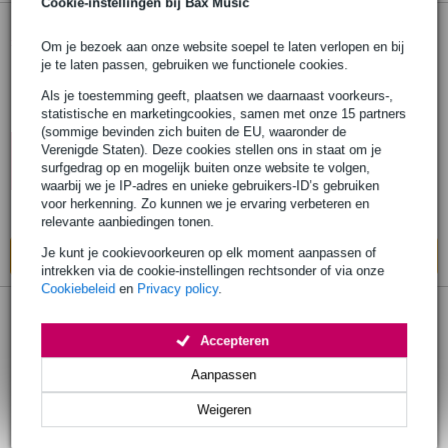
Cookie-instellingen bij Bax Music
1 review
Extra
voordeel
Om je bezoek aan onze website soepel te laten verlopen en bij
je te laten passen, gebruiken we functionele cookies.
(B-Stock) Gibraltar Hardware 9608RW2T
Double Braced Super Foot drumkruk
Als je toestemming geeft, plaatsen we daarnaast voorkeurs-,
statistische en marketingcookies, samen met onze 15 partners
(sommige bevinden zich buiten de EU, waaronder de
€ 238,-
10% EXTRA
Adviesprijs
€ 301,-
Verenigde Staten). Deze cookies stellen ons in staat om je
KORTING MET
surfgedrag op en mogelijk buiten onze website te volgen,
CODE: EXTRA10
Op voorraad
waarbij we je IP-adres en unieke gebruikers-ID’s gebruiken
voor herkenning. Zo kunnen we je ervaring verbeteren en
Ook in
1 winkel
op voorraad
relevante aanbiedingen tonen.
Je kunt je cookievoorkeuren op elk moment aanpassen of
In mijn winkelwagen
intrekken via de cookie-instellingen rechtsonder of via onze
Cookiebeleid
en
Privacy policy
.
Gibraltar Hardware 9608MW2T Double
Accepteren
Braced Super Foot Drumkruk
Aanpassen
€ 230,-
Adviesprijs
€ 274,-
Weigeren
Op voorraad bij de leverancier