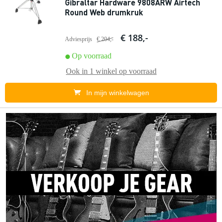
Gibraltar Hardware 9808ARW Airtech
Round Web drumkruk
€ 188,-
Adviesprijs
€ 204,-
Op voorraad
Ook in
1 winkel
op voorraad
In mijn winkelwagen