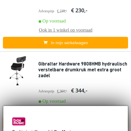
€ 230,-
Adviesprijs
€ 239,-
Op voorraad
Ook in
1 winkel
op voorraad
In mijn winkelwagen
Gibraltar Hardware 9808HMB hydraulisch
verstelbare drumkruk met extra groot
zadel
€ 344,-
Adviesprijs
€ 361,-
Op voorraad
Ook in
1 winkel
op voorraad
In mijn winkelwagen