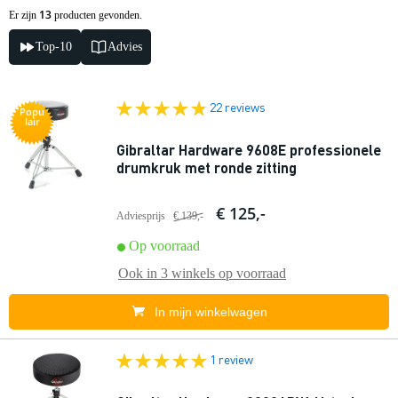
13
Er zijn
producten gevonden.
Top-10
Advies
22 reviews
Popu
lair
Gibraltar Hardware 9608E professionele
drumkruk met ronde zitting
€ 125,-
Adviesprijs
€ 139,-
Op voorraad
Ook in
3 winkels
op voorraad
In mijn winkelwagen
1 review