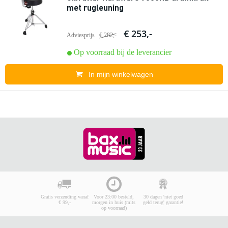
met rugleuning
€ 253,-
Adviesprijs
€ 282,-
Op voorraad bij de leverancier
In mijn winkelwagen
Gratis verzending vanaf
Voor 23:00 besteld,
30 dagen 'niet goed
€ 99,-
morgen in huis (mits
geld terug' garantie!
op voorraad)