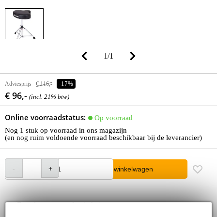
1
/
1
Adviesprijs
€ 116,-
-17%
€ 96,-
(incl. 21% btw)
Online voorraadstatus:
Op voorraad
Nog 1 stuk op voorraad in ons magazijn
(en nog ruim voldoende voorraad beschikbaar bij de leverancier)
In winkelwagen
Bestel nu = maandag in huis