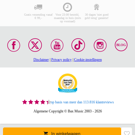
Gratis verzending vanaf
Voor 23:00 besteld,
30 dagen 'niet goed
€ 99,-
maandag in huis (mits
geld terug' garantie!
op voorraad)
BLOG
Disclaimer
|
Privacy policy
|
Cookie-instellingen
op basis van meer dan 113.816 klantreviews
Algemene Copyright © Bax Music 2003 - 2026
In winkelwagen