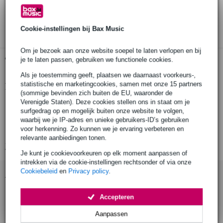
30 dagen 'niet goed geld terug' garantie
3 jaar Bax Music garantie
Cookie-instellingen bij Bax Music
Om je bezoek aan onze website soepel te laten verlopen en bij
Gratis ophalen in de winkel
je te laten passen, gebruiken we functionele cookies.
Als je toestemming geeft, plaatsen we daarnaast voorkeurs-,
statistische en marketingcookies, samen met onze 15 partners
Productinformatie
(sommige bevinden zich buiten de EU, waaronder de
Verenigde Staten). Deze cookies stellen ons in staat om je
drumkruk
surfgedrag op en mogelijk buiten onze website te volgen,
type: 6608
waarbij we je IP-adres en unieke gebruikers-ID’s gebruiken
voor herkenning. Zo kunnen we je ervaring verbeteren en
motorfiets-stijl zadel
relevante aanbiedingen tonen.
Bekijk alle productspecificaties
Je kunt je cookievoorkeuren op elk moment aanpassen of
intrekken via de cookie-instellingen rechtsonder of via onze
Cookiebeleid
en
Privacy policy
.
Accessoires (1)
Accepteren
Aanpassen