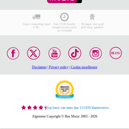
Gratis verzending vanaf
Voor 23:00 besteld,
30 dagen 'niet goed
€ 99,-
morgen in huis (mits
geld terug' garantie!
op voorraad)
BLOG
Disclaimer
|
Privacy policy
|
Cookie-instellingen
op basis van meer dan 113.816 klantreviews
Algemene Copyright © Bax Music 2003 - 2026