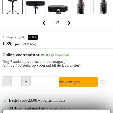
1
/
7
Adviesprijs
€ 99,-
-10%
€ 89,-
(incl. 21% btw)
Online voorraadstatus:
Op voorraad
Nog 7 stuks op voorraad in ons magazijn
(en nog 463 stuks op voorraad bij de leverancier)
In winkelwagen
Bestel voor 23:00 = morgen in huis
30 dagen 'niet goed geld terug' garantie