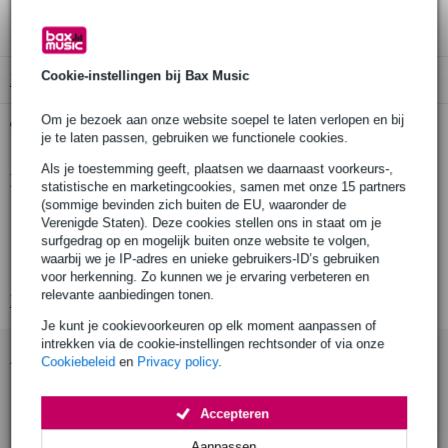
3 jaar Bax Music garantie
Cookie-instellingen bij Bax Music
B-Stock
vanaf € 74,00
Om je bezoek aan onze website soepel te laten verlopen en bij
Gratis ophalen in de winkel
je te laten passen, gebruiken we functionele cookies.
Als je toestemming geeft, plaatsen we daarnaast voorkeurs-,
Productinformatie
statistische en marketingcookies, samen met onze 15 partners
(sommige bevinden zich buiten de EU, waaronder de
drumkruk
Verenigde Staten). Deze cookies stellen ons in staat om je
surfgedrag op en mogelijk buiten onze website te volgen,
comfortabel rond zitvlak
waarbij we je IP-adres en unieke gebruikers-ID’s gebruiken
traploos in hoogte verstelbaar 46-66 cm
voor herkenning. Zo kunnen we je ervaring verbeteren en
relevante aanbiedingen tonen.
Bekijk alle productspecificaties
Je kunt je cookievoorkeuren op elk moment aanpassen of
intrekken via de cookie-instellingen rechtsonder of via onze
Accessoires (12)
Cookiebeleid
en
Privacy policy
.
Accepteren
Aanpassen