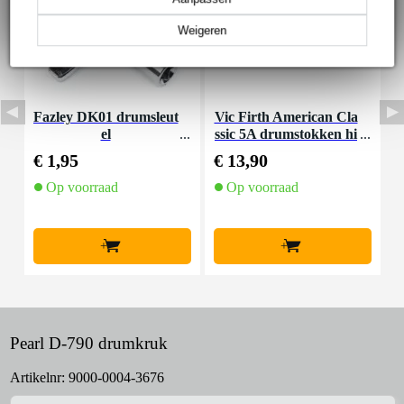
Weigeren
Fazley DK01 drumsleut
Vic Firth American Cla
P
el
ssic 5A drumstokken hi
s
ckory met houten tip
€ 1,95
€ 13,90
€
Op voorraad
Op voorraad
+
+
Pearl D-790 drumkruk
Artikelnr:
9000-0004-3676