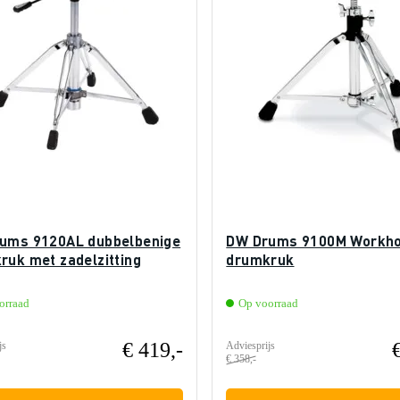
ums 9120AL dubbelbenige
DW Drums 9100M Workh
ruk met zadelzitting
drumkruk
orraad
Op voorraad
€ 419,-
js
Adviesprijs
€ 358,-