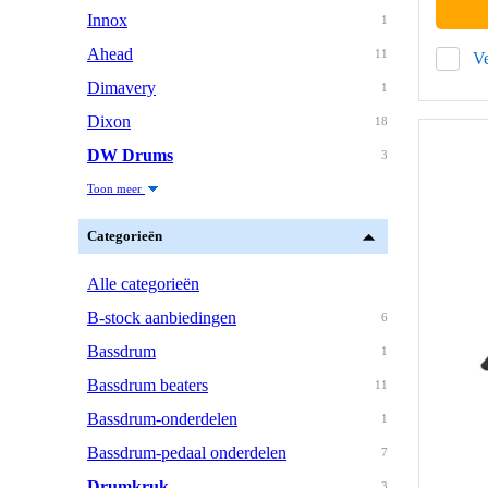
Innox
1
Ahead
11
Ve
Dimavery
1
Dixon
18
DW Drums
3
Toon meer
Categorieën
Alle categorieën
B-stock aanbiedingen
6
Bassdrum
1
Bassdrum beaters
11
Bassdrum-onderdelen
1
Bassdrum-pedaal onderdelen
7
Drumkruk
3