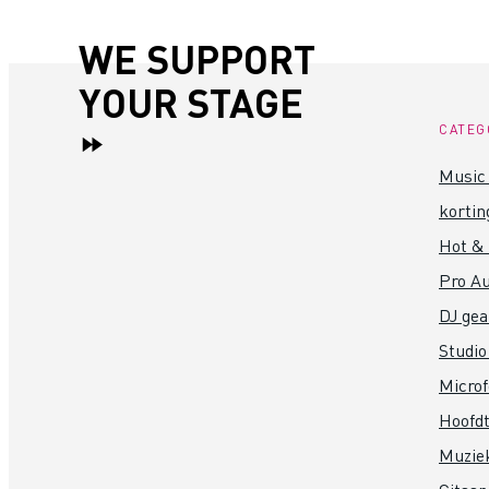
WE SUPPORT
YOUR STAGE
CATEG
Music 
kortin
Hot &
Pro Au
DJ gea
Studio
Micro
Hoofdt
Muzie