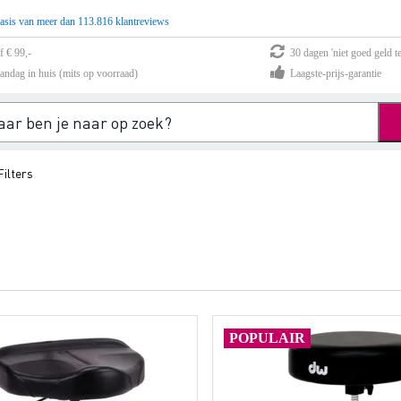
asis van meer dan 113.816 klantreviews
f € 99,-
30 dagen 'niet goed geld te
andag in huis (mits op voorraad)
Laagste-prijs-garantie
ilters
POPULAIR