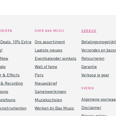
ORIEËN
OVER BAX MUSIC
SERVICE
Deals: 10% Extra
Ons assortiment
Betalingsmogelijk
g!
Laatste nieuws
Verzenden en bezo
 New
Eventkalender winkels
Retourneren
dio
Wall of fame
Garantie
r & Effects
Pers
Verkoop je gear
 & Recording
Nieuwsbrief
OVERIG
foons
Samenwerkingen
Algemene voorwaa
elefoons
Muziekscholen
Disclaimer
kinstrumenten
Werken bij Bax Music
Privacy policy