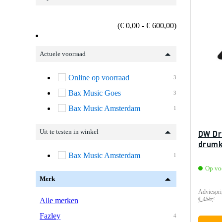
(€ 0,00 - € 600,00)
Actuele voorraad
Online op voorraad
3
Bax Music Goes
3
Bax Music Amsterdam
1
Uit te testen in winkel
DW Dr
drumk
Bax Music Amsterdam
1
Op vo
Merk
Adviespri
€ 455,-
Alle merken
Fazley
4