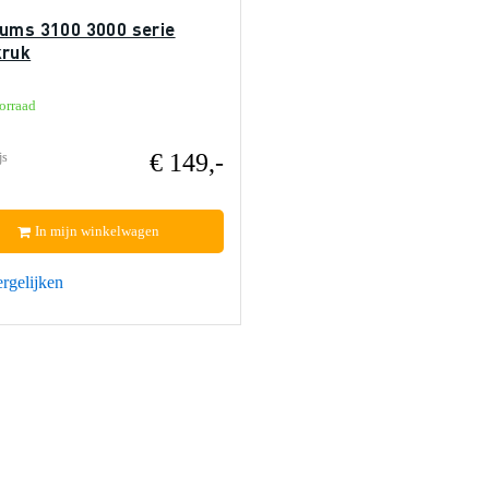
ums 3100 3000 serie
ruk
orraad
€ 149,-
js
In mijn winkelwagen
rgelijken