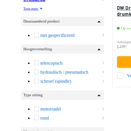
DW Dr
Toon meer
drumk
Duurzaamheid product
Op vo
niet gespecificeerd
3
Adviespri
€ 178,-
Hoogteverstelling
telescopisch
1
hydraulisch / pneumatisch
1
Ve
schroef (spindle)
1
Type zitting
motorzadel
1
rond
2