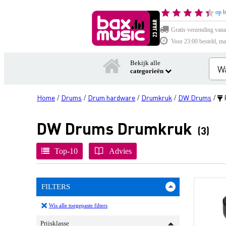
op b
Gratis verzending vana
Voor 23:00 besteld, ma
Bekijk alle
categorieën
Home
Drums
Drum hardware
Drumkruk
DW Drums
F
/
/
/
/
/
DW Drums Drumkruk
(3)
Top-10
Advies
FILTERS
Wis alle toegepaste filters
Prijsklasse