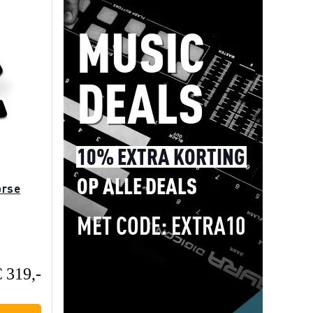
orse
€ 319,-