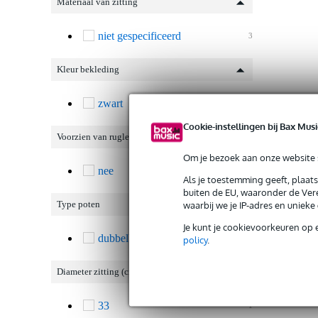
Materiaal van zitting
niet gespecificeerd
3
Kleur bekleding
zwart
3
Cookie-instellingen bij Bax Musi
Voorzien van rugleuning
Om je bezoek aan onze website s
nee
3
Als je toestemming geeft, plaat
buiten de EU, waaronder de Vere
waarbij we je IP-adres en uniek
Type poten
Je kunt je cookievoorkeuren op 
dubbelbenig
policy
.
3
Diameter zitting (cm)
33
1