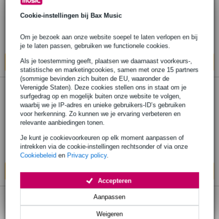
Cookie-instellingen bij Bax Music
€ 252,-
Adviesprijs
€ 255,-
Om je bezoek aan onze website soepel te laten verlopen en bij
Op voorraad bij de leverancier
je te laten passen, gebruiken we functionele cookies.
Als je toestemming geeft, plaatsen we daarnaast voorkeurs-,
In mijn winkelwagen
statistische en marketingcookies, samen met onze 15 partners
(sommige bevinden zich buiten de EU, waaronder de
Verenigde Staten). Deze cookies stellen ons in staat om je
Dixon PSN-12HM Hydraulic Throne
surfgedrag op en mogelijk buiten onze website te volgen,
waarbij we je IP-adres en unieke gebruikers-ID’s gebruiken
drumkruk
voor herkenning. Zo kunnen we je ervaring verbeteren en
relevante aanbiedingen tonen.
€ 221,-
Adviesprijs
€ 225,-
Je kunt je cookievoorkeuren op elk moment aanpassen of
intrekken via de cookie-instellingen rechtsonder of via onze
Op voorraad bij de leverancier
Cookiebeleid
en
Privacy policy
.
In mijn winkelwagen
Accepteren
Aanpassen
Dixon PSN-14HM Hydraulic Throne met
Weigeren
memory foam