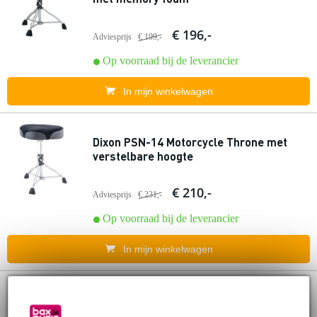
€ 196,-
Adviesprijs
€ 199,-
Op voorraad bij de leverancier
In mijn winkelwagen
Dixon PSN-14 Motorcycle Throne met
verstelbare hoogte
€ 210,-
Adviesprijs
€ 231,-
Op voorraad bij de leverancier
In mijn winkelwagen
Dixon PSN-12MB Backrest Throne
Comfortabele drumstoel