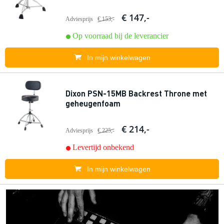
€ 147,-
Adviesprijs
€ 153,-
Op voorraad bij de leverancier
In mijn winkelwagen
Dixon PSN-15MB Backrest Throne met
geheugenfoam
€ 214,-
Adviesprijs
€ 225,-
Levertijd onbekend
In mijn winkelwagen