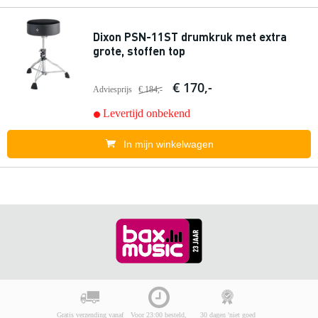
Dixon PSN-11ST drumkruk met extra
grote, stoffen top
€ 170,-
Adviesprijs
€ 184,-
Levertijd onbekend
In mijn winkelwagen
Gratis verzending vanaf
Voor 23:00 besteld,
30 dagen 'niet goed