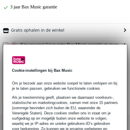
3 jaar Bax Music garantie
Gratis ophalen in de winkel
Kies nu voor 2 jaar extra Bax Music garantie en meer
voordelen
€ 12,05 eenmalig
Cookie-instellingen bij Bax Music
Productinformatie
Ahead Spinal Glide-drumkruk
Om je bezoek aan onze website soepel te laten verlopen en bij
je te laten passen, gebruiken we functionele cookies.
kleur bekleding: zwart
perfecte ondersteuning van lichaamslijnen
Als je toestemming geeft, plaatsen we daarnaast voorkeurs-,
statistische en marketingcookies, samen met onze 15 partners
Bekijk alle productspecificaties
(sommige bevinden zich buiten de EU, waaronder de
Verenigde Staten). Deze cookies stellen ons in staat om je
surfgedrag op en mogelijk buiten onze website te volgen,
Bekijk ook eens (5)
waarbij we je IP-adres en unieke gebruikers-ID’s gebruiken
voor herkenning. Zo kunnen we je ervaring verbeteren en