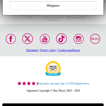
Weigeren
Gratis verzending vanaf
Voor 23:00 besteld,
30 dagen 'niet goed
€ 99,-
morgen in huis (mits
geld terug' garantie!
op voorraad)
BLOG
Disclaimer
|
Privacy policy
|
Cookie-instellingen
op basis van meer dan 113.816 klantreviews
Algemene Copyright © Bax Music 2003 - 2026