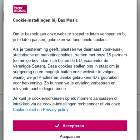
1
Er is
product gevonden.
Top-10
Cookie-instellingen bij Bax Music
Om je bezoek aan onze website soepel te laten verlopen en bij
je te laten passen, gebruiken we functionele cookies.
Mel Bay - First lessons Djembe
Als je toestemming geeft, plaatsen we daarnaast voorkeurs-,
statistische en marketingcookies, samen met onze 15 partners
€ 21,90
Adviesprijs
€ 45,-
(sommige bevinden zich buiten de EU, waaronder de
Verenigde Staten). Deze cookies stellen ons in staat om je
Levertijd onbekend
surfgedrag op en mogelijk buiten onze website te volgen,
waarbij we je IP-adres en unieke gebruikers-ID’s gebruiken
voor herkenning. Zo kunnen we je ervaring verbeteren en
In mijn winkelwagen
relevante aanbiedingen tonen.
Je kunt je cookievoorkeuren op elk moment aanpassen of
intrekken via de cookie-instellingen rechtsonder of via onze
Cookiebeleid
en
Privacy policy
.
Accepteren
Aanpassen