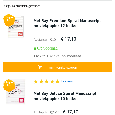
13
Er zijn
producten gevonden.
Popu
Mel Bay Premium Spiral Manuscript
lair
muziekpapier 12 balks
€ 17,10
Adviesprijs
€ 19,-
Op voorraad
Ook in
1 winkel
op voorraad
In mijn winkelwagen
1 review
Popu
lair
Mel Bay Deluxe Spiral Manuscript
muziekpapier 10 balks
€ 17,10
Adviesprijs
€ 20,10