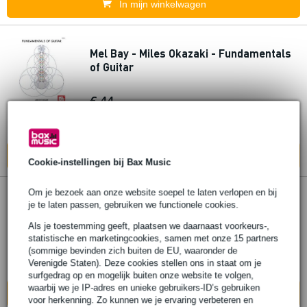
In mijn winkelwagen
Mel Bay - Miles Okazaki - Fundamentals
of Guitar
€ 44,-
Op voorraad bij de leverancier
In mijn winkelwagen
Cookie-instellingen bij Bax Music
Om je bezoek aan onze website soepel te laten verlopen en bij
Mel Bay Ukulele Chords
je te laten passen, gebruiken we functionele cookies.
Als je toestemming geeft, plaatsen we daarnaast voorkeurs-,
€ 17,10
statistische en marketingcookies, samen met onze 15 partners
(sommige bevinden zich buiten de EU, waaronder de
Verenigde Staten). Deze cookies stellen ons in staat om je
Op voorraad bij de leverancier
surfgedrag op en mogelijk buiten onze website te volgen,
waarbij we je IP-adres en unieke gebruikers-ID’s gebruiken
In mijn winkelwagen
voor herkenning. Zo kunnen we je ervaring verbeteren en