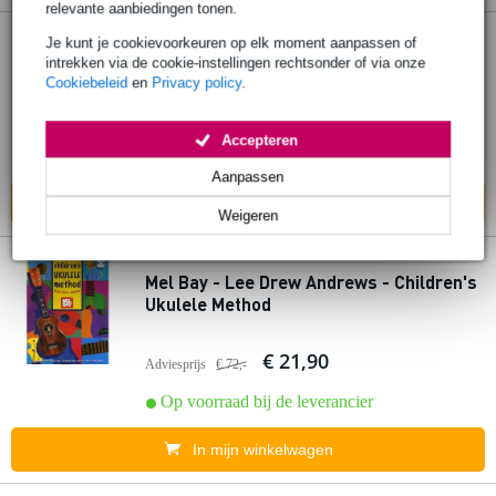
relevante aanbiedingen tonen.
Je kunt je cookievoorkeuren op elk moment aanpassen of
Mel Bay Banjo Tenor Chords boek
intrekken via de cookie-instellingen rechtsonder of via onze
Cookiebeleid
en
Privacy policy
.
€ 21,90
Adviesprijs
€ 28,-
Accepteren
Op voorraad bij de leverancier
Aanpassen
In mijn winkelwagen
Weigeren
Mel Bay - Lee Drew Andrews - Children's
Ukulele Method
€ 21,90
Adviesprijs
€ 72,-
Op voorraad bij de leverancier
In mijn winkelwagen