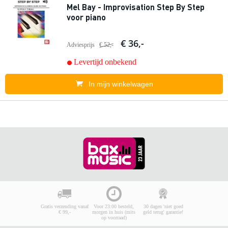
Mel Bay - Improvisation Step By Step
voor piano
€ 36,-
Adviesprijs
€ 52,-
Levertijd onbekend
In mijn winkelwagen
Gratis verzending vanaf
Voor 23:00 besteld,
30 dagen 'niet goed
€ 99,-
morgen in huis (mits
geld terug' garantie!
op voorraad)