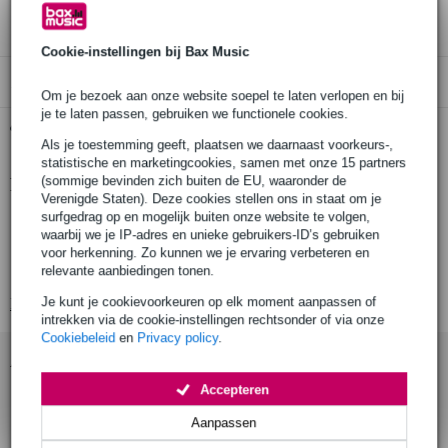
3 jaar Bax Music garantie
Cookie-instellingen bij Bax Music
Alleen geschikt voor:
Om je bezoek aan onze website soepel te laten verlopen en bij
je te laten passen, gebruiken we functionele cookies.
Gratis ophalen in de winkel
Als je toestemming geeft, plaatsen we daarnaast voorkeurs-,
statistische en marketingcookies, samen met onze 15 partners
(sommige bevinden zich buiten de EU, waaronder de
Productinformatie
Verenigde Staten). Deze cookies stellen ons in staat om je
surfgedrag op en mogelijk buiten onze website te volgen,
voor beginners tot gevorderden
waarbij we je IP-adres en unieke gebruikers-ID’s gebruiken
32 pagina's
voor herkenning. Zo kunnen we je ervaring verbeteren en
relevante aanbiedingen tonen.
ISBN: 0-8716-6367-8
Je kunt je cookievoorkeuren op elk moment aanpassen of
Bekijk alle productspecificaties
intrekken via de cookie-instellingen rechtsonder of via onze
Cookiebeleid
en
Privacy policy
.
Accessoires (14)
Accepteren
Aanpassen