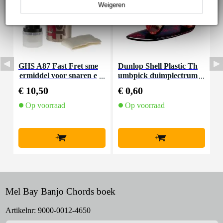
Weigeren
GHS A87 Fast Fret sme
Dunlop Shell Plastic Th
ermiddel voor snaren e
umbpick duimplectrum
U
n hals
medium
€ 10,50
€ 0,60
€
Op voorraad
Op voorraad
+
+
Mel Bay Banjo Chords boek
Artikelnr:
9000-0012-4650