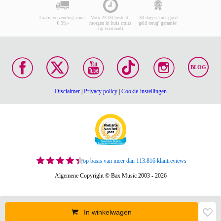
Gratis verzending vanaf
Voor 23:00 besteld,
30 dagen 'niet goed
€ 99,-
morgen in huis (mits
geld terug' garantie!
op voorraad)
BLOG
Disclaimer
|
Privacy policy
|
Cookie-instellingen
op basis van meer dan 113.816 klantreviews
Algemene Copyright © Bax Music 2003 - 2026
In winkelwagen