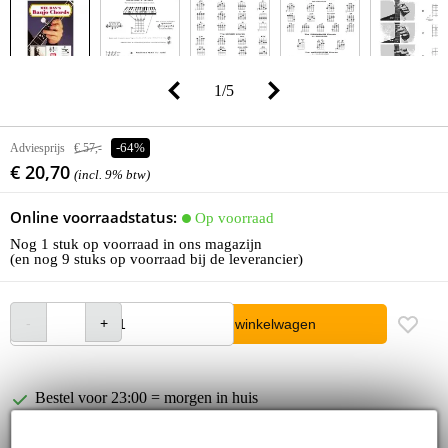
1
/
5
Adviesprijs
€ 57,-
-64%
€ 20,70
(incl. 9% btw)
Online voorraadstatus:
Op voorraad
Nog 1 stuk op voorraad in ons magazijn
(en nog 9 stuks op voorraad bij de leverancier)
In winkelwagen
Bestel voor 23:00 = morgen in huis
30 dagen 'niet goed geld terug' garantie