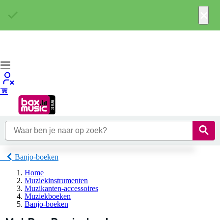
×
Banjo-boeken
Home
Muziekinstrumenten
Muzikanten-accessoires
Muziekboeken
Banjo-boeken