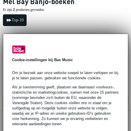
Mel Bay Banjo-boeken
2
Er zijn
producten gevonden.
Top-10
1 review
Popu
lair
Mel Bay Banjo Chords boek
Cookie-instellingen bij Bax Music
€ 20,70
Adviesprijs
€ 57,-
Om je bezoek aan onze website soepel te laten verlopen en bij
je te laten passen, gebruiken we functionele cookies.
Op voorraad
Als je toestemming geeft, plaatsen we daarnaast voorkeurs-,
Ook in
1 winkel
op voorraad
statistische en marketingcookies, samen met onze 15 partners
(sommige bevinden zich buiten de EU, waaronder de
In mijn winkelwagen
Verenigde Staten). Deze cookies stellen ons in staat om je
surfgedrag op en mogelijk buiten onze website te volgen,
waarbij we je IP-adres en unieke gebruikers-ID’s gebruiken
voor herkenning. Zo kunnen we je ervaring verbeteren en
Mel Bay Banjo Tenor Chords boek
relevante aanbiedingen tonen.