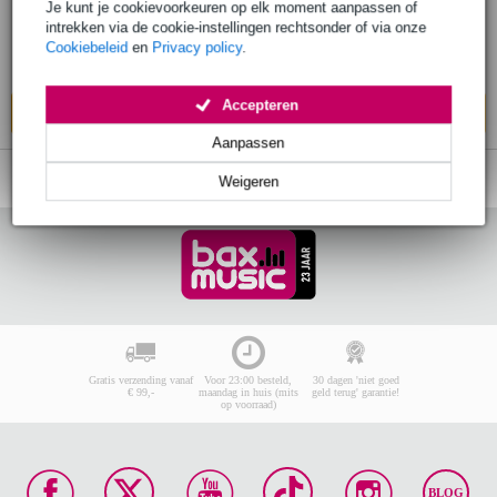
Je kunt je cookievoorkeuren op elk moment aanpassen of
€ 21,90
intrekken via de cookie-instellingen rechtsonder of via onze
Adviesprijs
€ 28,-
Cookiebeleid
en
Privacy policy
.
Op voorraad bij de leverancier
Accepteren
In mijn winkelwagen
Aanpassen
Weigeren
Gratis verzending vanaf
Voor 23:00 besteld,
30 dagen 'niet goed
€ 99,-
maandag in huis (mits
geld terug' garantie!
op voorraad)
BLOG