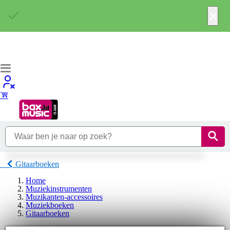
×
Gitaarboeken
Home
Muziekinstrumenten
Muzikanten-accessoires
Muziekboeken
Gitaarboeken