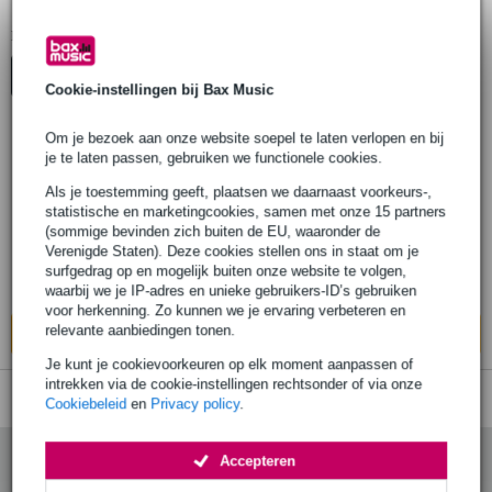
Mel Bay Gitaarboeken
1
Er is
product gevonden.
Top-10
Cookie-instellingen bij Bax Music
Om je bezoek aan onze website soepel te laten verlopen en bij
je te laten passen, gebruiken we functionele cookies.
Mel Bay - Miles Okazaki - Fundamentals
of Guitar
Als je toestemming geeft, plaatsen we daarnaast voorkeurs-,
statistische en marketingcookies, samen met onze 15 partners
(sommige bevinden zich buiten de EU, waaronder de
€ 44,-
Verenigde Staten). Deze cookies stellen ons in staat om je
surfgedrag op en mogelijk buiten onze website te volgen,
Op voorraad bij de leverancier
waarbij we je IP-adres en unieke gebruikers-ID’s gebruiken
voor herkenning. Zo kunnen we je ervaring verbeteren en
relevante aanbiedingen tonen.
In mijn winkelwagen
Je kunt je cookievoorkeuren op elk moment aanpassen of
intrekken via de cookie-instellingen rechtsonder of via onze
Cookiebeleid
en
Privacy policy
.
Accepteren