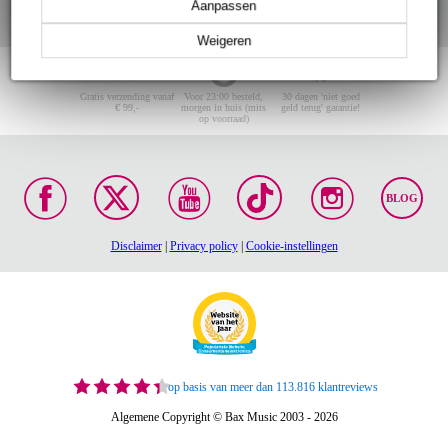
Aanpassen
Weigeren
Gratis verzending vanaf
Voor 23:00 besteld,
30 dagen 'niet goed
€ 99,-
morgen in huis (mits
geld terug' garantie!
op voorraad)
BLOG
Disclaimer
|
Privacy policy
|
Cookie-instellingen
op basis van meer dan 113.816 klantreviews
Algemene Copyright © Bax Music 2003 - 2026