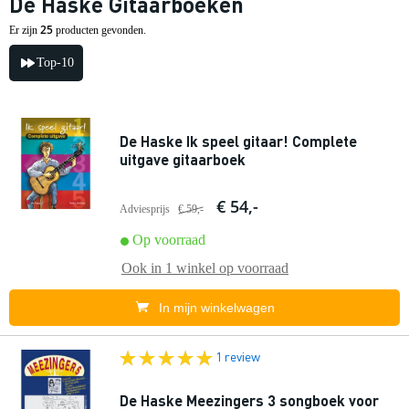
De Haske Gitaarboeken
25
Er zijn
producten gevonden.
Top-10
De Haske Ik speel gitaar! Complete
uitgave gitaarboek
€ 54,-
Adviesprijs
€ 59,-
Op voorraad
Ook in
1 winkel
op voorraad
In mijn winkelwagen
1 review
De Haske Meezingers 3 songboek voor