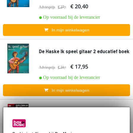
€ 20,40
Adviesprijs
€ 27,-
Op voorraad bij de leverancier
In mijn winkelwagen
De Haske Ik speel gitaar 2 educatief boek
€ 17,95
Adviesprijs
€ 31,-
Op voorraad bij de leverancier
In mijn winkelwagen
De Haske FastTrack Accords et Gammes
pour Guitare
€ 28,-