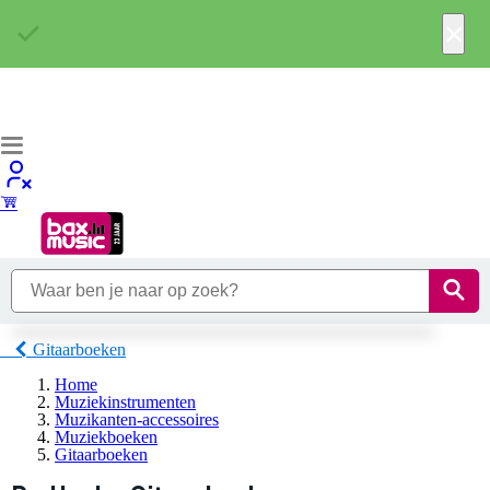
×
Gitaarboeken
Home
Muziekinstrumenten
Muzikanten-accessoires
Muziekboeken
Gitaarboeken