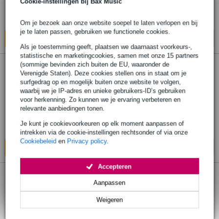
Cookie-instellingen bij Bax Music
Adviesprijs
€ 38,-
Op voorraad bij de leverancier
Om je bezoek aan onze website soepel te laten verlopen en bij
je te laten passen, gebruiken we functionele cookies.
In mijn winkelwagen
Als je toestemming geeft, plaatsen we daarnaast voorkeurs-,
statistische en marketingcookies, samen met onze 15 partners
(sommige bevinden zich buiten de EU, waaronder de
De Haske Decemberboek voor Klassiek
Verenigde Staten). Deze cookies stellen ons in staat om je
surfgedrag op en mogelijk buiten onze website te volgen,
Gitaar
waarbij we je IP-adres en unieke gebruikers-ID’s gebruiken
voor herkenning. Zo kunnen we je ervaring verbeteren en
€ 21,30
relevante aanbiedingen tonen.
Adviesprijs
€ 33,-
Je kunt je cookievoorkeuren op elk moment aanpassen of
Op voorraad bij de leverancier
intrekken via de cookie-instellingen rechtsonder of via onze
Cookiebeleid
en
Privacy policy
.
In mijn winkelwagen
Accepteren
De Haske Decemberboek voor 2 gitaren
Aanpassen
Weigeren
€ 21,30
Adviesprijs
€ 50,-