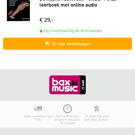
leerboek met online audio
€ 29,-
Op voorraad bij de leverancier
In mijn winkelwagen
Gratis verzending vanaf
Voor 23:00 besteld,
30 dagen 'niet goed
€ 99,-
morgen in huis (mits
geld terug' garantie!
op voorraad)