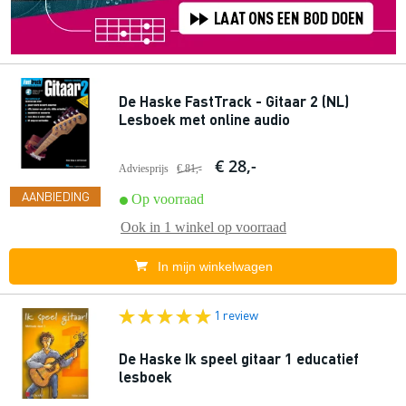
De Haske FastTrack - Gitaar 2 (NL)
Lesboek met online audio
€ 28,-
Adviesprijs
€ 81,-
AANBIEDING
Op voorraad
Ook in
1 winkel
op voorraad
In mijn winkelwagen
1 review
De Haske Ik speel gitaar 1 educatief
lesboek