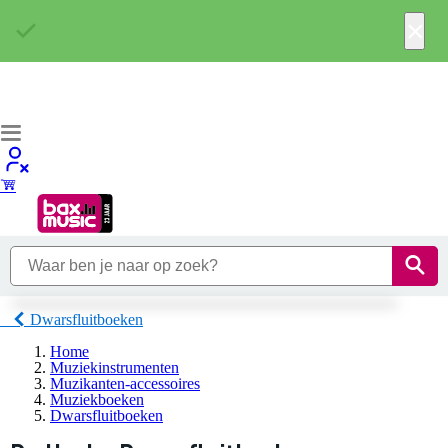
×
Dwarsfluitboeken
Home
Muziekinstrumenten
Muzikanten-accessoires
Muziekboeken
Dwarsfluitboeken