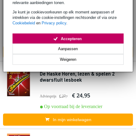
relevante aanbiedingen tonen.
De Haske Irish Melodies for flute - boek
voor dwarsfluit
Je kunt je cookievoorkeuren op elk moment aanpassen of
intrekken via de cookie-instellingen rechtsonder of via onze
Cookiebeleid
en
Privacy policy
.
€ 24,95
Adviesprijs
€ 30,-
Op voorraad bij de leverancier
Accepteren
Aanpassen
In mijn winkelwagen
Weigeren
De Haske Horen, lezen & spelen 2
dwarsfluit lesboek
€ 24,95
Adviesprijs
€ 27,-
Op voorraad bij de leverancier
In mijn winkelwagen