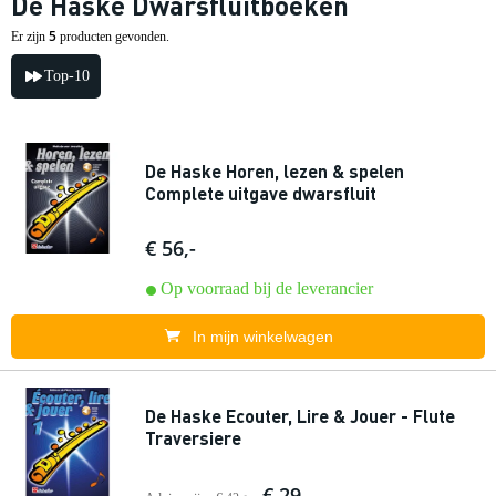
De Haske Dwarsfluitboeken
5
Er zijn
producten gevonden.
Top-10
De Haske Horen, lezen & spelen
Complete uitgave dwarsfluit
€ 56,-
Op voorraad bij de leverancier
In mijn winkelwagen
De Haske Ecouter, Lire & Jouer - Flute
Traversiere
€ 29,-