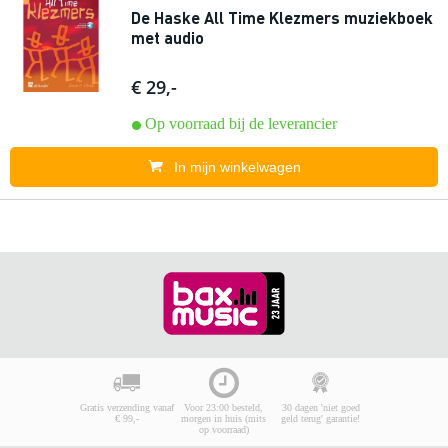
De Haske All Time Klezmers muziekboek
met audio
€ 29,-
Op voorraad bij de leverancier
In mijn winkelwagen
Gratis verzending vanaf
Voor 23:00 besteld,
30 dagen 'niet goed
€ 99,-
morgen in huis (mits
geld terug' garantie!
op voorraad)