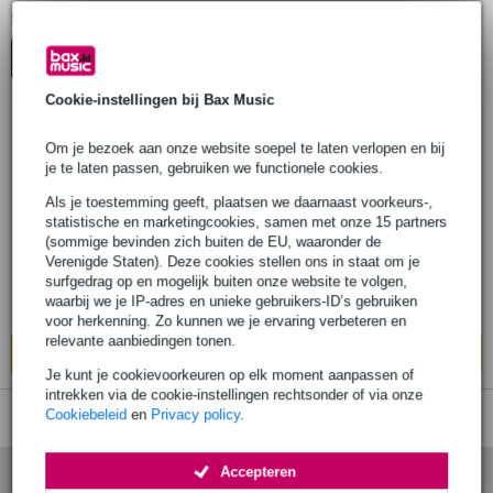
1
Er is
product gevonden.
Top-10
Cookie-instellingen bij Bax Music
Om je bezoek aan onze website soepel te laten verlopen en bij
Wise Publications Drummen voor
je te laten passen, gebruiken we functionele cookies.
beginners incl. CD educatief boek
Als je toestemming geeft, plaatsen we daarnaast voorkeurs-,
statistische en marketingcookies, samen met onze 15 partners
€ 17,95
Adviesprijs
€ 21,10
(sommige bevinden zich buiten de EU, waaronder de
Verenigde Staten). Deze cookies stellen ons in staat om je
Op voorraad bij de leverancier
surfgedrag op en mogelijk buiten onze website te volgen,
waarbij we je IP-adres en unieke gebruikers-ID’s gebruiken
Ook in
1 winkel
op voorraad
voor herkenning. Zo kunnen we je ervaring verbeteren en
relevante aanbiedingen tonen.
In mijn winkelwagen
Je kunt je cookievoorkeuren op elk moment aanpassen of
intrekken via de cookie-instellingen rechtsonder of via onze
Cookiebeleid
en
Privacy policy
.
Accepteren