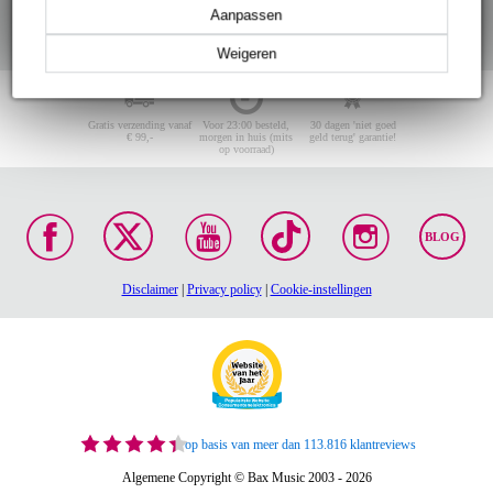
Aanpassen
Weigeren
Gratis verzending vanaf
Voor 23:00 besteld,
30 dagen 'niet goed
€ 99,-
morgen in huis (mits
geld terug' garantie!
op voorraad)
BLOG
Disclaimer
|
Privacy policy
|
Cookie-instellingen
op basis van meer dan 113.816 klantreviews
Algemene Copyright © Bax Music 2003 - 2026