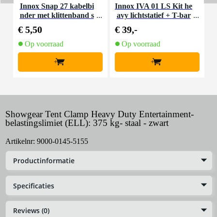
Innox Snap 27 kabelbi
Innox IVA 01 LS Kit he
I
nder met klittenband s
avy lichtstatief + T-bar
mal zwart (10 stuks)
€ 5,50
€ 39,-
€
Op voorraad
Op voorraad
+
+
Showgear Tent Clamp Heavy Duty Entertainment-
belastingslimiet (ELL): 375 kg- staal - zwart
Artikelnr:
9000-0145-5155
Productinformatie
Specificaties
Reviews (0)