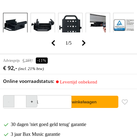
1
/
5
Adviesprijs
€ 103,-
-11%
€ 92,-
(incl. 21% btw)
Online voorraadstatus:
Levertijd onbekend
In winkelwagen
30 dagen 'niet goed geld terug' garantie
3 jaar Bax Music garantie