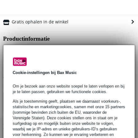
Gratis ophalen in de winkel
Productinformatie
alles inklappen
ELL ∠ 0°-25° veiligheidsfactor 2:1: 1500 kg
ELL ∠ 0°-25° veiligheidsfactor 4:1: 750 kg
Cookie-instellingen bij Bax Music
Bekijk alle productspecificaties
Om je bezoek aan onze website soepel te laten verlopen en bij
Bekijk ook eens (4)
je te laten passen, gebruiken we functionele cookies.
Als je toestemming geeft, plaatsen we daarnaast voorkeurs-,
statistische en marketingcookies, samen met onze 15 partners
(sommige bevinden zich buiten de EU, waaronder de
Verenigde Staten). Deze cookies stellen ons in staat om je
surfgedrag op en mogelijk buiten onze website te volgen,
Bekijk ook eens (1)
waarbij we je IP-adres en unieke gebruikers-ID’s gebruiken
voor herkenning. Zo kunnen we je ervaring verbeteren en