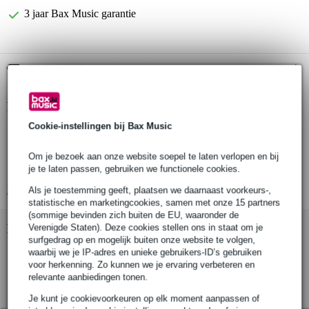
3 jaar Bax Music garantie
Gratis ophalen in de winkel
Productinformatie
Cookie-instellingen bij Bax Music
compact half coupler
maximale belasting: 75 kg
Om je bezoek aan onze website soepel te laten verlopen en bij
bevestiging: M10
je te laten passen, gebruiken we functionele cookies.
Bekijk alle productspecificaties
Als je toestemming geeft, plaatsen we daarnaast voorkeurs-,
statistische en marketingcookies, samen met onze 15 partners
(sommige bevinden zich buiten de EU, waaronder de
Bekijk ook eens (1)
Verenigde Staten). Deze cookies stellen ons in staat om je
surfgedrag op en mogelijk buiten onze website te volgen,
waarbij we je IP-adres en unieke gebruikers-ID’s gebruiken
voor herkenning. Zo kunnen we je ervaring verbeteren en
relevante aanbiedingen tonen.
Je kunt je cookievoorkeuren op elk moment aanpassen of