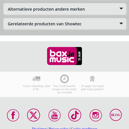
Alternatieve producten andere merken
Gerelateerde producten van Showtec
Gratis verzending vanaf
Voor 23:00 besteld,
30 dagen 'niet goed
€ 99,-
morgen in huis (mits
geld terug' garantie!
op voorraad)
BLOG
Disclaimer
|
Privacy policy
|
Cookie-instellingen