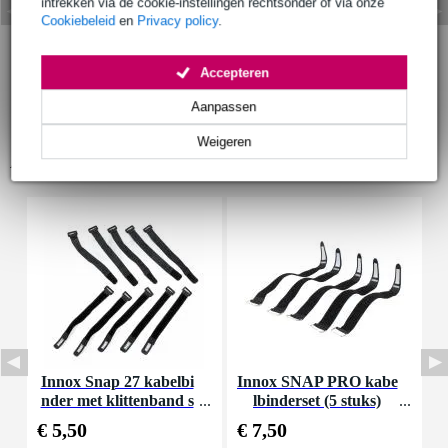
intrekken via de cookie-instellingen rechtsonder of via onze
Cookiebeleid
en
Privacy policy
.
Accepteren
Aanpassen
Weigeren
Accessoires (9)
Innox Snap 27 kabelbi
Innox SNAP PRO kabe
I
nder met klittenband s
lbinderset (5 stuks)
mal zwart (10 stuks)
€ 5,50
€ 7,50
€