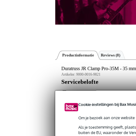
Productinformatie
Reviews
(8)
Duratruss JR Clamp Pro-35M - 35 mm 
Artikelnr:
9000-0016-9821
Servicebelofte
Bax Music Garantie
: Op dit product kri
Cookie-instellingen bij Bax Musi
Op dit product krijg je 3 jaar Bax Music Gara
Om je bezoek aan onze website s
Algemeen
Als je toestemming geeft, plaat
Deze JR. Clamp Pro-35M van Duratruss 
buiten de EU, waaronder de Vere
handige, effectieve en veilige manier o