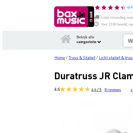
op b
Gratis verzending vana
Voor 23:00 besteld, ma
Bekijk alle
categorieën
Home
Truss & Statief
Licht statief & trus
/
/
Duratruss JR Clam
4.6
4,6 / 5
8
reviews
s