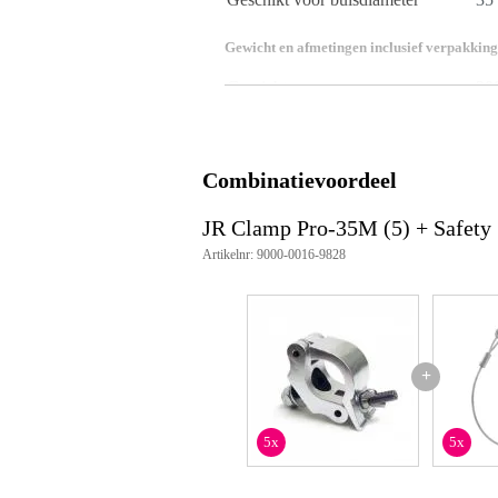
Gewicht en afmetingen inclusief verpakking
Gewicht
30
(incl. verpakking)
Afmeting
15,
(incl. verpakking)
Productspecificaties
Combinatievoordeel
half coupler
geschikt voor 35 mm (truss)buis
JR Clamp Pro-35M (5) + Safety 
voorzien van montage-gat
Artikelnr: 9000-0016-9828
max. belasting: 100 kg
materiaal: gegoten aluminium
gewicht: 0.1 kg
+
5x
5x