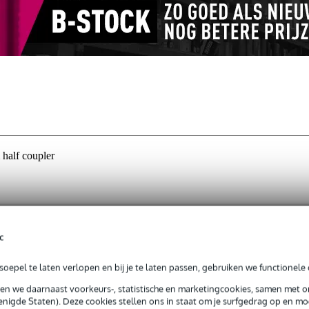
half coupler
jg je 3 jaar Bax Music Garantie.
c
ntie.
oepel te laten verlopen en bij je te laten passen, gebruiken we functionele 
sen we daarnaast voorkeurs-, statistische en marketingcookies, samen met 
is belastbaar tot maximaal 100 kilogram. Een half coupler is de mees
nigde Staten). Deze cookies stellen ons in staat om je surfgedrag op en mog
m uw lichteffecten te bevestigen in een truss-systeem. Wel is het aan t