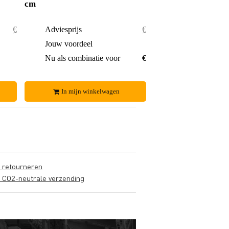
cm
€ 82,20
Adviesprijs
€ 16,44
€ 7,20
Jouw voordeel
€ 0,39
€ 75,-
Nu als combinatie voor
€ 16,05
In mijn winkelwagen
s retourneren
s CO2-neutrale verzending