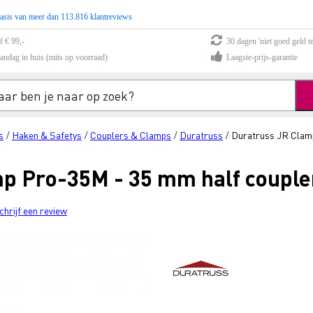
asis van meer dan 113.816 klantreviews
f € 99,-
30 dagen 'niet goed geld te
andag in huis (mits op voorraad)
Laagste-prijs-garantie
s
Haken & Safetys
Couplers & Clamps
Duratruss
Duratruss JR Clam
/
/
/
/
p Pro-35M - 35 mm half couple
chrijf een review