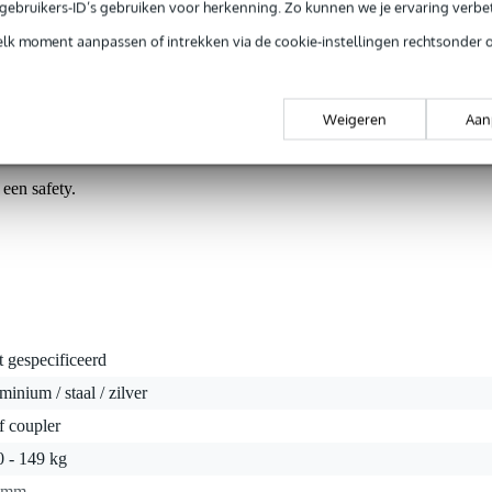
e gebruikers-ID’s gebruiken voor herkenning. Zo kunnen we je ervaring verb
de te combineren met een safety. De JR. clamp Pro-35M is geschikt voo
illimeter. De half coupler is vervaardigd uit superstevig gegote
elk moment aanpassen of intrekken via de cookie-instellingen rechtsonder 
ge-gat. Deze half coupler hoort thuis in iedere podiumbouwer zij
ct
Weigeren
Aan
 een safety.
t gespecificeerd
minium / staal / zilver
f coupler
0 - 149 kg
 mm