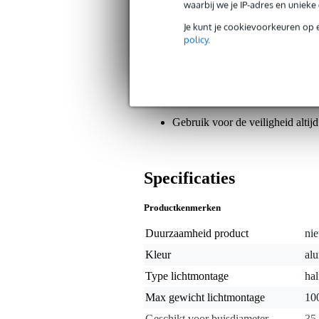
waarbij we je IP-adres en uniek
raden om de half coupler te allen tij
trussdelen met hoofdbuizen van 35 m
Je kunt je cookievoorkeuren op 
aluminium en voorzien van een monta
policy
.
gereedschapskist.
Tips of opmerkingen over dit produ
Let op:
Gebruik voor de veiligheid altijd
Specificaties
Productkenmerken
Duurzaamheid product
nie
Kleur
alu
Type lichtmontage
hal
Max gewicht lichtmontage
10
Geschikt voor buisdiameter
35