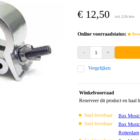
€ 12,50
incl. 21% btw
Online voorraadstatus:
Best
-
+
Vergelijken
Winkelvoorraad
Reserveer dit product en haal 
Snel leverbaar
Bax Music
Snel leverbaar
Bax Music
Rotterdam