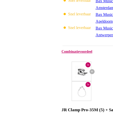
Snel leverbaar
Bax Music
Amsterda
Snel leverbaar
Bax Music
Apeldoorn
Snel leverbaar
Bax Music
Antwerpe
Combinatievoordeel
5x
+
5x
JR Clamp Pro-35M (5) + Sa