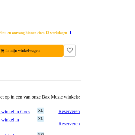
el nu en ontvang binnen circa 13 werkdagen
In mijn winkelwagen
het op in een van onze
Bax Music winkels
:
XL
Reserveren
 winkel in Goes
XL
 winkel in
Reserveren
XXL