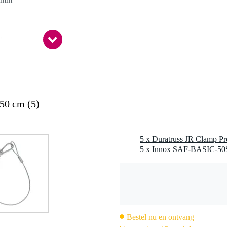
0 gr
5 x 10,0 x 5,0 cm
50 cm (5)
5 x Duratruss JR Clamp Pr
Bestel nu en ontvang