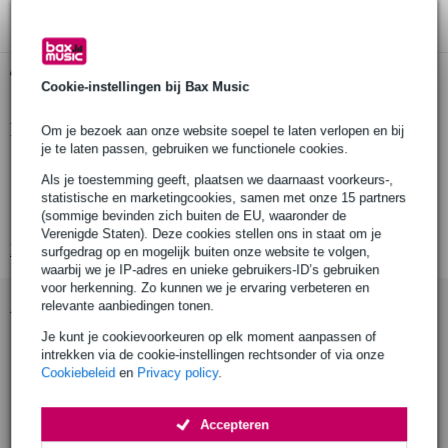
Gratis ophalen in de winkel
Cookie-instellingen bij Bax Music
Productinformatie
Om je bezoek aan onze website soepel te laten verlopen en bij
je te laten passen, gebruiken we functionele cookies.
Duratruss DT Jr Clamp
Als je toestemming geeft, plaatsen we daarnaast voorkeurs-,
klem / half coupler voor truss
statistische en marketingcookies, samen met onze 15 partners
(sommige bevinden zich buiten de EU, waaronder de
geschikt voor buisdiameter van 35 mm
Verenigde Staten). Deze cookies stellen ons in staat om je
Bekijk alle productspecificaties
surfgedrag op en mogelijk buiten onze website te volgen,
waarbij we je IP-adres en unieke gebruikers-ID’s gebruiken
voor herkenning. Zo kunnen we je ervaring verbeteren en
Accessoires (4)
relevante aanbiedingen tonen.
Je kunt je cookievoorkeuren op elk moment aanpassen of
intrekken via de cookie-instellingen rechtsonder of via onze
Cookiebeleid
en
Privacy policy
.
Accepteren