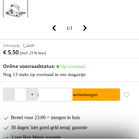
1
/
1
Adviesprijs
€ 10,20
€ 5,50
(incl. 21% btw)
Online voorraadstatus:
Op voorraad
Nog 13 stuks op voorraad in ons magazijn
In winkelwagen
Bestel voor 23:00 = morgen in huis
30 dagen 'niet goed geld terug' garantie
3 jaar Bax Music garantie