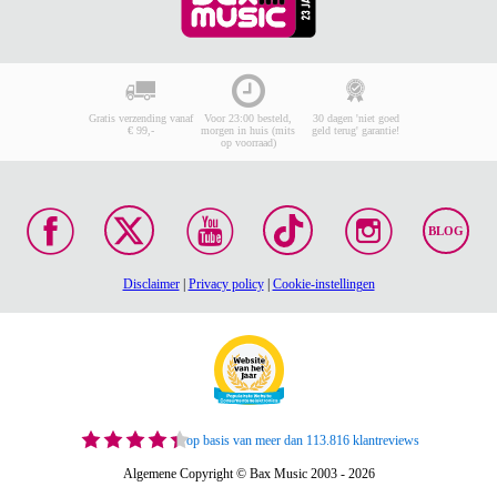
Gratis verzending vanaf
Voor 23:00 besteld,
30 dagen 'niet goed
€ 99,-
morgen in huis (mits
geld terug' garantie!
op voorraad)
BLOG
Disclaimer
|
Privacy policy
|
Cookie-instellingen
op basis van meer dan 113.816 klantreviews
Algemene Copyright © Bax Music 2003 - 2026