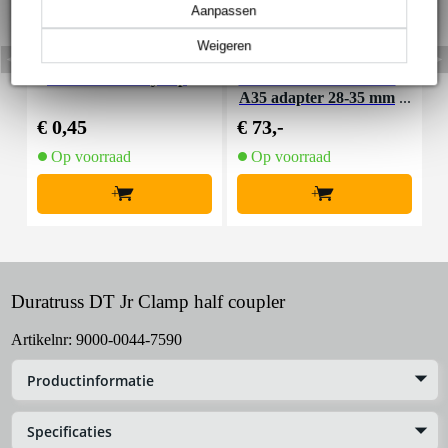
Aanpassen
Weigeren
Duratruss safety clip
Duratruss DT ST-A28-
A35 adapter 28-35 mm
€ 0,45
€ 73,-
€
Op voorraad
Op voorraad
+
+
Duratruss DT Jr Clamp half coupler
Artikelnr:
9000-0044-7590
Productinformatie
Specificaties