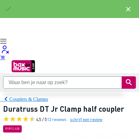
×
Couplers & Clamps
Duratruss DT Jr Clamp half coupler
4,5 / 5
12 reviews
schrijf een review
POPULAIR