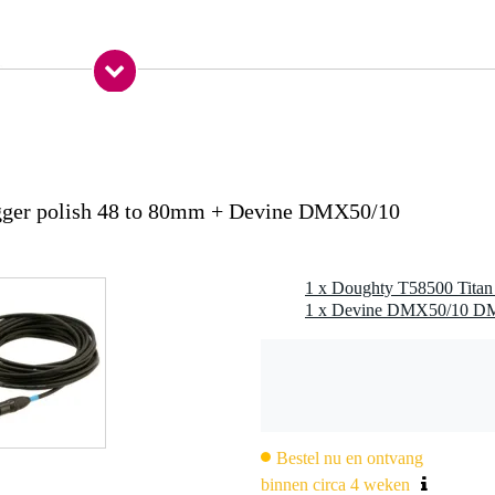
0 gr
0 x 10,0 x 8,0 cm
 - 80 mm (1,89" tot 3,15")
igger polish 48 to 80mm + Devine DMX50/10
T6 aluminium
aal
vast aandraaien
t M10 of M12 bevestigingen
dercoating Zwart (T58501)
ontagesystemen
st), T58501 (zwart)
Bestel nu en ontvang
binnen circa 4 weken