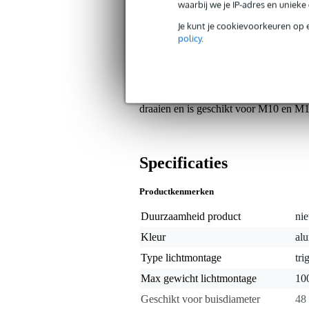
Eenvoudig handvast te bevestige
waarbij we je IP-adres en uniek
Je kunt je cookievoorkeuren op 
Algemeen
policy
.
De Doughty T58500 Titan Quick Trigger
met een buisdiameter van 48 tot 80 
onderdelen, biedt deze klem een veili
klem is goedgekeurd door TÜV voor ge
draaien en is geschikt voor M10 en M1
Specificaties
Productkenmerken
Duurzaamheid product
nie
Kleur
alu
Type lichtmontage
tri
Max gewicht lichtmontage
10
Geschikt voor buisdiameter
48