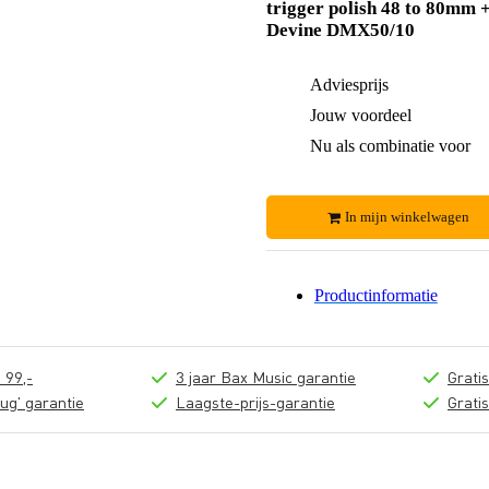
trigger polish 48 to 80mm 
Devine DMX50/10
Adviesprijs
Jouw voordeel
Nu als combinatie voor
In mijn winkelwagen
Productinformatie
 99,-
3 jaar Bax Music garantie
Grati
ug' garantie
Laagste-prijs-garantie
Grati