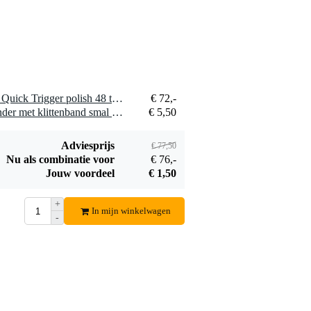
1 x Doughty T58500 Titan Quick Trigger polish 48 to 80mm
€ 72,-
1 x Innox Snap 27 kabelbinder met klittenband smal zwart (10 stuks)
€ 5,50
Adviesprijs
€ 77,50
Nu als combinatie voor
€ 76,-
Jouw voordeel
€ 1,50
+
In mijn winkelwagen
-