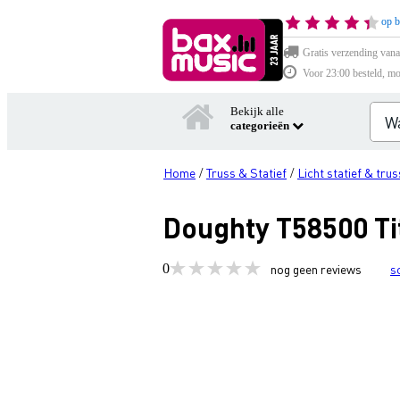
op b
Gratis verzending vana
Voor 23:00 besteld, mo
Bekijk alle
categorieën
Home
Truss & Statief
Licht statief & trus
/
/
Doughty T58500 Ti
0
nog geen reviews
s