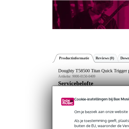
Productinformatie
Reviews
(0)
Down
Doughty T58500 Titan Quick Trigger 
Artikelnr:
9000-0150-0409
Servicebelofte
Bax Music Garantie
: Op dit product kri
Cookie-instellingen bij Bax Musi
Op dit product krijg je 3 jaar Bax Music Gara
Om je bezoek aan onze website s
Plus- en minpunten
Als je toestemming geeft, plaat
Robuuste constructie van T6 alum
buiten de EU, waaronder de Vere