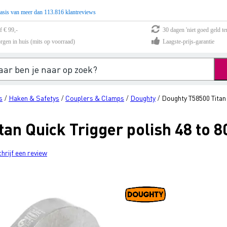
asis van meer dan 113.816 klantreviews
f € 99,-
30 dagen 'niet goed geld te
rgen in huis (mits op voorraad)
Laagste-prijs-garantie
s
Haken & Safetys
Couplers & Clamps
Doughty
Doughty T58500 Titan 
/
/
/
/
tan Quick Trigger polish 48 to
chrijf een review