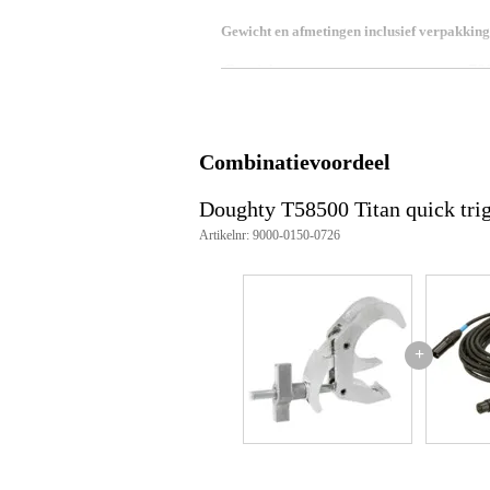
Gewicht en afmetingen inclusief verpakking
Gewicht
70
(incl. verpakking)
Afmeting
15,
(incl. verpakking)
Productspecificaties
Combinatievoordeel
Aantal producten: 1
Geschikt voor buisdiameter: Ø48
Doughty T58500 Titan quick tr
Materiaal hoofdbouw: AW6082 
Artikelnr: 9000-0150-0726
Materiaal rolpennen: Roestvrij st
Materiaal oogbout: Kwaliteit 8.8
Maximaal aandraaimoment: Hand
Bevestigingen: Te gebruiken me
WLL (Werklastlimiet): 100 kg
Gewicht: 0,69 kg
+
Veiligheidsfactor: 5:1
Keuring: TÜV goedgekeurd
Kleur: Gepolijst (T58500), Poe
Geschikt voor: Licht- en trussm
Artikelnummer: T58500 (gepolij