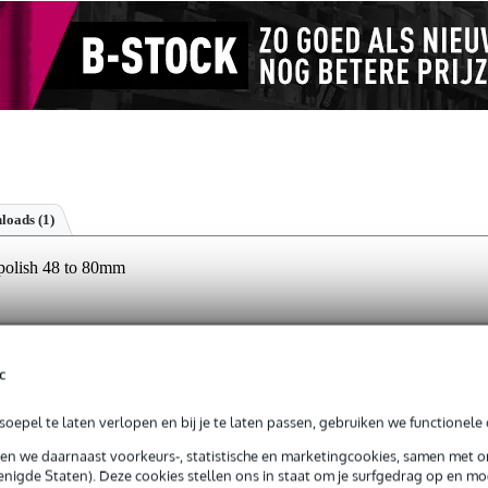
loads (1)
polish 48 to 80mm
jg je 3 jaar Bax Music Garantie.
c
ntie.
oepel te laten verlopen en bij je te laten passen, gebruiken we functionele 
sen we daarnaast voorkeurs-, statistische en marketingcookies, samen met 
inium.
nigde Staten). Deze cookies stellen ons in staat om je surfgedrag op en mog