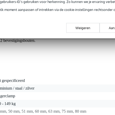
n met M10/M12 bevestigingen.
e gebruikers-ID’s gebruiken voor herkenning. Zo kunnen we je ervaring verb
elk moment aanpassen of intrekken via de cookie-instellingen rechtsonder 
 Clamp is ideaal voor het snel bevestigen van licht- en truss-systeme
mm. Gemaakt van hoogwaardig AW6082 T6 aluminium en roestvaststale
Weigeren
Aan
ge werkbelasting van 100 kg en heeft een veiligheidsfactor van 5:1. D
garandeerde kwaliteit en veiligheid. De klem is eenvoudig handvast t
2 bevestigingsbouten.
t gespecificeerd
minium / staal / zilver
ggerclamp
0 - 149 kg
 mm, 50 mm, 51 mm, 60 mm, 63 mm, 75 mm, 80 mm