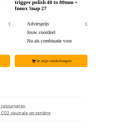
+
trigger polish 48 to 80mm +
Innox Snap 27
€ 101,-
Adviesprijs
€ 77,50
€ 6,-
Jouw voordeel
€ 1,50
€ 95,-
Nu als combinatie voor
€ 76,-
In mijn winkelwagen
s retourneren
s CO2-neutrale verzending