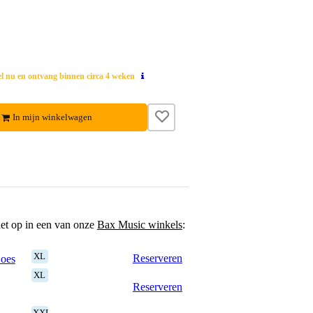
el nu en ontvang binnen circa 4 weken
In mijn winkelwagen
het op in een van onze
Bax Music winkels
:
XL
Reserveren
Goes
XL
Reserveren
XXL