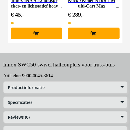
Innox INA S-12 luidspr
RockNRoller R10RT M
eker- en lichtstatief heav
ulti-Cart Max
y uitvoering
€ 45,-
€ 289,-
+
+
Innox SWC50 swivel halfcouplers voor truss-buis
Artikelnr:
9000-0045-3614
Productinformatie
Specificaties
Reviews (0)