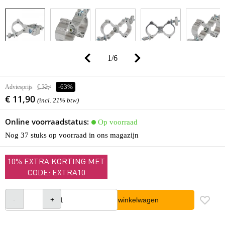
1
/
6
Adviesprijs
€ 32,-
-63%
€ 11,90
(incl. 21% btw)
Online voorraadstatus:
Op voorraad
Nog 37 stuks op voorraad in ons magazijn
10% EXTRA KORTING MET
CODE: EXTRA10
In winkelwagen