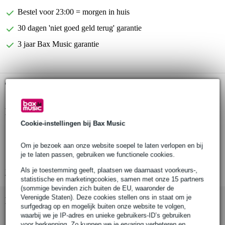
Bestel voor 23:00 = morgen in huis
30 dagen 'niet goed geld terug' garantie
3 jaar Bax Music garantie
Gratis ophalen in de winkel
Productinformatie
Cookie-instellingen bij Bax Music
Innox SWC50
swivel halfcouplers voor truss-buis
Om je bezoek aan onze website soepel te laten verlopen en bij
je te laten passen, gebruiken we functionele cookies.
geschikt voor buisdikte: 48 - 51 mm
Als je toestemming geeft, plaatsen we daarnaast voorkeurs-,
Bekijk alle productspecificaties
statistische en marketingcookies, samen met onze 15 partners
(sommige bevinden zich buiten de EU, waaronder de
Verenigde Staten). Deze cookies stellen ons in staat om je
Bekijk ook eens (1)
surfgedrag op en mogelijk buiten onze website te volgen,
waarbij we je IP-adres en unieke gebruikers-ID’s gebruiken
voor herkenning. Zo kunnen we je ervaring verbeteren en