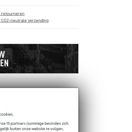
s retourneren
s CO2-neutrale verzending
ANDEREN KOCHTEN
OOK
cookies.
Schrijf zelf een review
onze 15 partners (sommige bevinden zich
elijk buiten onze website te volgen,