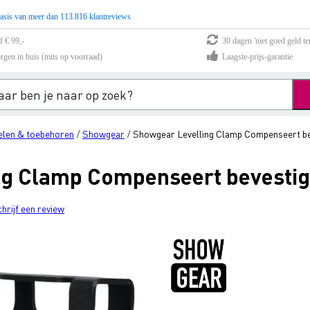
asis van meer dan 113.816 klantreviews
f € 99,-
30 dagen 'niet goed geld te
rgen in huis (mits op voorraad)
Laagste-prijs-garantie
elen & toebehoren
Showgear
Showgear Levelling Clamp Compenseert be
/
/
ng Clamp Compenseert bevesti
chrijf een review