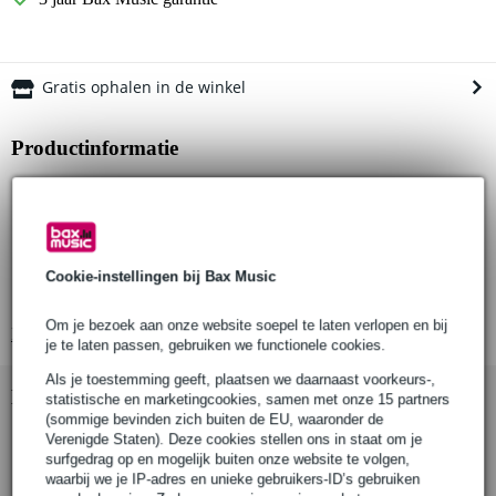
Gratis ophalen in de winkel
Productinformatie
type doek: decoratief doek, makkelijk te scheuren en te verbinden
(tacken)
toepassing: afrokken en netjes afwerken van onder andere
podiumdelen en tafels voor een strakke presentatie, of bekleden
van grote structuren (maatwerk); doorgaans eenmalig gebruik
Cookie-instellingen bij Bax Music
dikte doek: 1/5
Om je bezoek aan onze website soepel te laten verlopen en bij
Bekijk alle productspecificaties
je te laten passen, gebruiken we functionele cookies.
Als je toestemming geeft, plaatsen we daarnaast voorkeurs-,
Bekijk ook eens (7)
statistische en marketingcookies, samen met onze 15 partners
(sommige bevinden zich buiten de EU, waaronder de
Verenigde Staten). Deze cookies stellen ons in staat om je
surfgedrag op en mogelijk buiten onze website te volgen,
waarbij we je IP-adres en unieke gebruikers-ID’s gebruiken