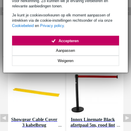
voor herkenning. Zo kunnen we je ervaring verbeteren en
relevante aanbiedingen tonen.
Je kunt je cookievoorkeuren op elk moment aanpassen of
intrekken via de cookie-instellingen rechtsonder of via onze
Cookiebeleid
en
Privacy policy
.
Accepteren
Aanpassen
Accessoires (5)
Weigeren
Showgear Cable Cover
Innox Linemate Black
I
3 kabelbrug
afzetpaal 5m, rood lint
v
(per stuk)