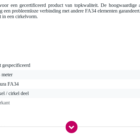
oor een gecertificeerd product van topkwaliteit. De hoogwaardige 
ing een probleemloze verbinding met andere FA34 elementen garandeert.
it in een cirkelvorm.
t gespecificeerd
 meter
tura FA34
kel / cirkel deel
rkant
,0 kg
1,0 x 62,0 x 30,0 cm