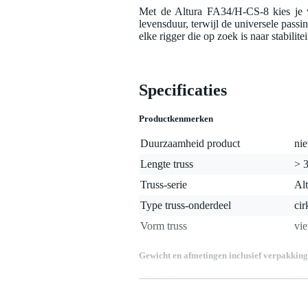
Met de Altura FA34/H-CS-8 kies je v
levensduur, terwijl de universele pass
elke rigger die op zoek is naar stabilite
Specificaties
Productkenmerken
Duurzaamheid product
nie
Lengte truss
> 3
Truss-serie
Al
Type truss-onderdeel
cir
Vorm truss
vie
Gewicht en afmetingen inclusief verpakking
Gewicht
24
(incl. verpakking)
Afmeting
30
(incl. verpakking)