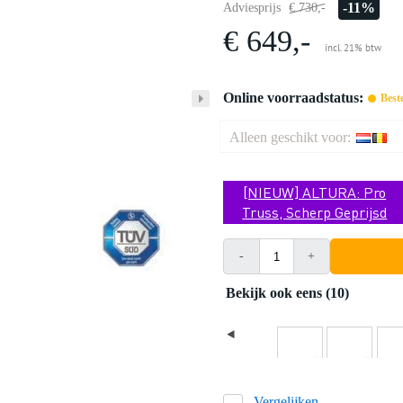
-11%
Adviesprijs
€ 730,-
€ 649,-
incl. 21% btw
Online voorraadstatus:
Best
Alleen geschikt voor:
[NIEUW] ALTURA: Pro
Truss, Scherp Geprijsd
-
+
Bekijk ook eens (10)
Vergelijken