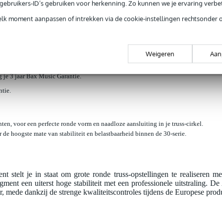
e gebruikers-ID’s gebruiken voor herkenning. Zo kunnen we je ervaring verb
loads (2)
elk moment aanpassen of intrekken via de cookie-instellingen rechtsonder 
r 8m cirkel, segment 1/8
Weigeren
Aan
jg je 3 jaar Bax Music Garantie.
ntie.
n, voor een perfecte ronde vorm en naadloze aansluiting in je truss-cirkel.
r de hoogste mate van stabiliteit en belastbaarheid binnen de 30-serie.
stelt je in staat om grote ronde truss-opstellingen te realiseren m
egment een uiterst hoge stabiliteit met een professionele uitstraling.
r, mede dankzij de strenge kwaliteitscontroles tijdens de Europese produ