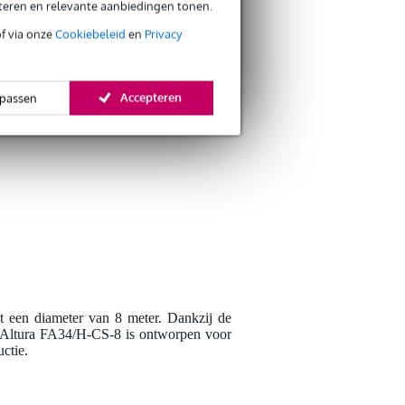
eteren en relevante aanbiedingen tonen.
of via onze
Cookiebeleid
en
Privacy
Schrijf zelf een r
Accepteren
passen
Je naam
Er zijn nog geen reviews
Je beoordeling
Je ervaring
et een diameter van 8 meter. Dankzij de
 De Altura FA34/H-CS-8 is ontworpen voor
ctie.
Verstuur