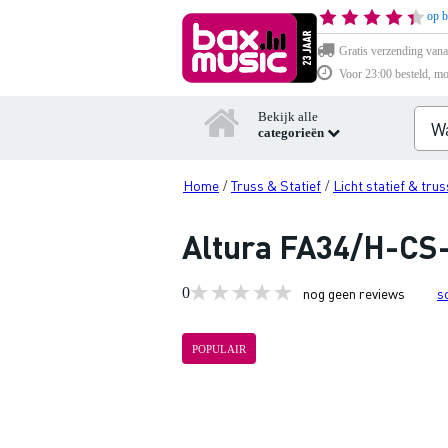
op b
Gratis verzending vana
Voor 23:00 besteld, mo
Bekijk alle
categorieën
Home
Truss & Statief
Licht statief & trus
/
/
Altura FA34/H-CS-
0
nog geen reviews
s
POPULAIR