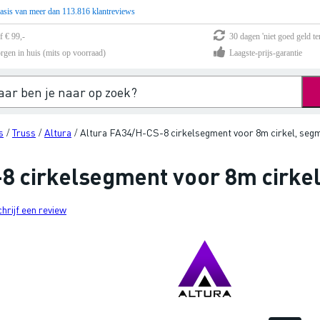
asis van meer dan 113.816 klantreviews
f € 99,-
30 dagen 'niet goed geld te
rgen in huis (mits op voorraad)
Laagste-prijs-garantie
s
Truss
Altura
Altura FA34/H-CS-8 cirkelsegment voor 8m cirkel, segm
/
/
/
8 cirkelsegment voor 8m cirkel
chrijf een review