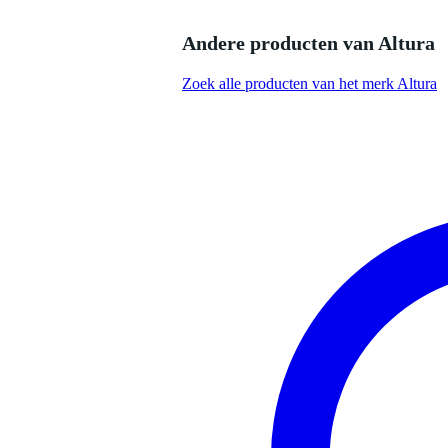
Productspecificaties
Andere producten van Altura
geproduceerd in Europa volgens 
gefabriceerd door een fabrikant 
Zoek alle producten van het merk Altura
productie door gekwalificeerd p
vervaardigd uit hoogwaardige 
voorzien van 50mm hoofdbuize
segment van een 6 meter cirkel (
geleverd exclusief koppelingen, 
lengte: 301 cm
breedte: 62 cm
hoogte: 30 cm
gewicht: 24 kg