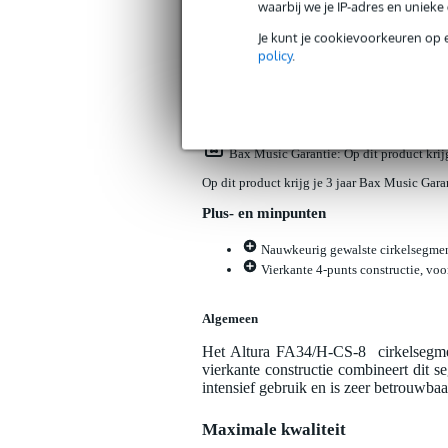
waarbij we je IP-adres en uniek
Productinformatie
Reviews
(0)
Down
Je kunt je cookievoorkeuren op 
policy
.
Altura FA34/H-CS-8 cirkelsegment voo
Artikelnr:
9000-0154-4200
Servicebelofte
Bax Music Garantie
: Op dit product kri
Op dit product krijg je 3 jaar Bax Music Gara
Plus- en minpunten
Nauwkeurig gewalste cirkelsegmente
Vierkante 4-punts constructie, voo
Algemeen
Het Altura FA34/H-CS-8 cirkelsegment 
vierkante constructie combineert dit s
intensief gebruik en is zeer betrouwbaa
Maximale kwaliteit