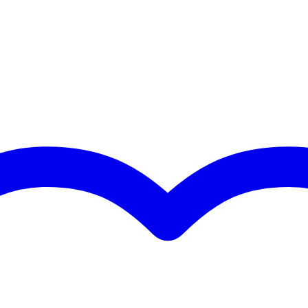
strenge eisen
met meer dan 20 jaar ervaring
ersoneel en geavanceerde lasrobots
EN AW-6082 T6 aluminiumlegering
n met 2mm wanddikte
1/8 deel)
pinnen en clips