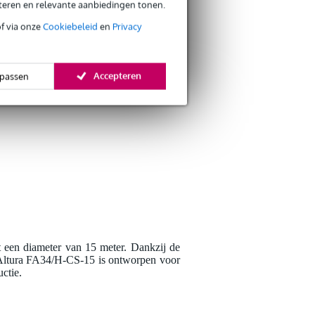
eteren en relevante aanbiedingen tonen.
of via onze
Cookiebeleid
en
Privacy
Schrijf zelf een r
Accepteren
passen
Je naam
Er zijn nog geen reviews
Je beoordeling
Je ervaring
et een diameter van 15 meter. Dankzij de
 De Altura FA34/H-CS-15 is ontworpen voor
ctie.
Verstuur