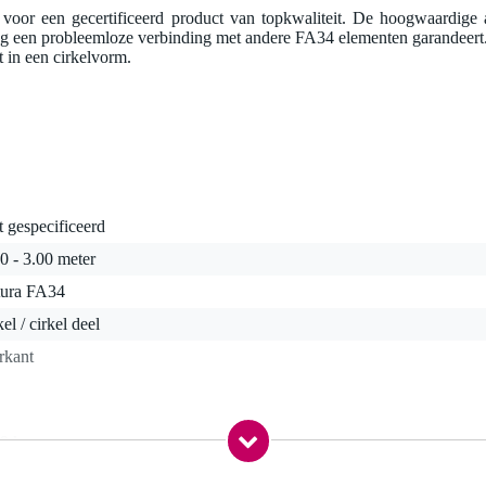
voor een gecertificeerd product van topkwaliteit. De hoogwaardige 
ing een probleemloze verbinding met andere FA34 elementen garandeert.
it in een cirkelvorm.
t gespecificeerd
0 - 3.00 meter
tura FA34
kel / cirkel deel
rkant
,9 kg
0,0 x 55,0 x 30,0 cm