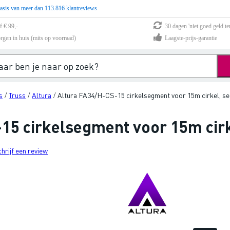
asis van meer dan 113.816 klantreviews
f € 99,-
30 dagen 'niet goed geld te
rgen in huis (mits op voorraad)
Laagste-prijs-garantie
s
Truss
Altura
Altura FA34/H-CS-15 cirkelsegment voor 15m cirkel, s
/
/
/
15 cirkelsegment voor 15m cir
chrijf een review