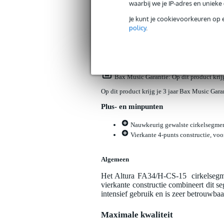
waarbij we je IP-adres en uniek
Productinformatie
Reviews
(0)
Down
Je kunt je cookievoorkeuren op 
policy
.
Altura FA34/H-CS-15 cirkelsegment vo
Artikelnr:
9000-0154-4308
Servicebelofte
Bax Music Garantie
: Op dit product kri
Op dit product krijg je 3 jaar Bax Music Gara
Plus- en minpunten
Nauwkeurig gewalste cirkelsegmente
Vierkante 4-punts constructie, voo
Algemeen
Het Altura FA34/H-CS-15 cirkelsegment
vierkante constructie combineert dit s
intensief gebruik en is zeer betrouwbaa
Maximale kwaliteit