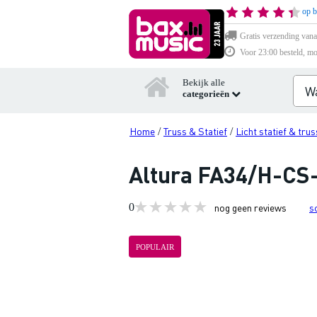
op b
Gratis verzending vana
Voor 23:00 besteld, mo
Bekijk alle
categorieën
Home
Truss & Statief
Licht statief & trus
/
/
Altura FA34/H-CS-
0
nog geen reviews
s
POPULAIR