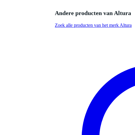
Productspecificaties
Andere producten van Altura
geproduceerd in Europa volgens 
gefabriceerd door een fabrikant 
Zoek alle producten van het merk Altura
productie door gekwalificeerd p
vervaardigd uit hoogwaardige 
voorzien van 50mm hoofdbuize
segment van een 6 meter cirkel (
geleverd exclusief koppelingen, 
lengte: 300 cm
breedte: 55 cm
hoogte: 30 cm
gewicht: 21.9 kg