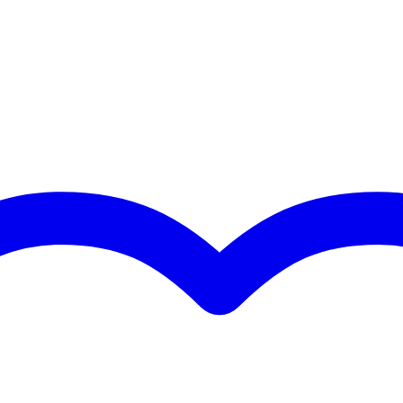
strenge eisen
met meer dan 20 jaar ervaring
ersoneel en geavanceerde lasrobots
EN AW-6082 T6 aluminiumlegering
n met 2mm wanddikte
1/8 deel)
pinnen en clips