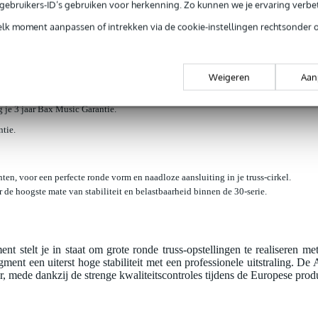
e gebruikers-ID’s gebruiken voor herkenning. Zo kunnen we je ervaring verb
loads (2)
elk moment aanpassen of intrekken via de cookie-instellingen rechtsonder 
or 15m cirkel, segment 1/16
Weigeren
Aan
jg je 3 jaar Bax Music Garantie.
ntie.
n, voor een perfecte ronde vorm en naadloze aansluiting in je truss-cirkel.
r de hoogste mate van stabiliteit en belastbaarheid binnen de 30-serie.
 stelt je in staat om grote ronde truss-opstellingen te realiseren m
egment een uiterst hoge stabiliteit met een professionele uitstraling.
r, mede dankzij de strenge kwaliteitscontroles tijdens de Europese produ