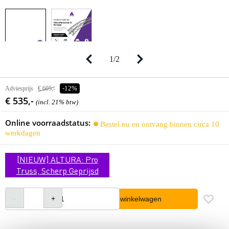
1
/
2
Adviesprijs
€ 605,-
-12%
€ 535,-
(incl. 21% btw)
Online voorraadstatus:
Bestel nu en ontvang binnen circa 10
werkdagen
[NIEUW] ALTURA: Pro
Truss, Scherp Geprijsd
In winkelwagen