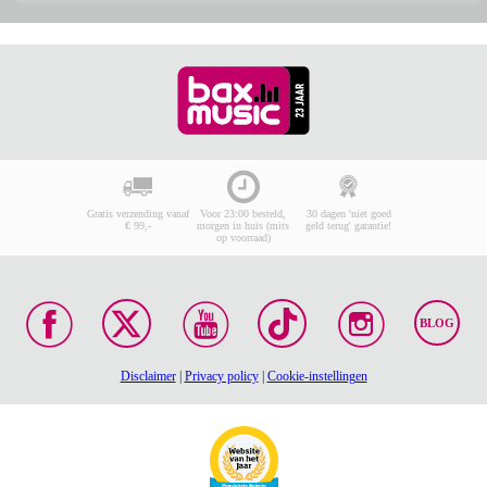
Gratis verzending vanaf
Voor 23:00 besteld,
30 dagen 'niet goed
€ 99,-
morgen in huis (mits
geld terug' garantie!
op voorraad)
BLOG
Disclaimer
|
Privacy policy
|
Cookie-instellingen