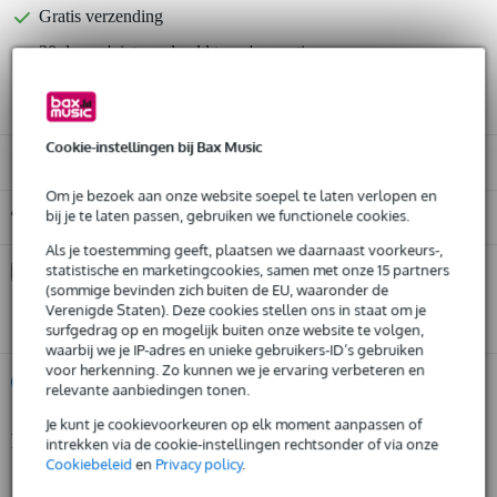
Gratis verzending
30 dagen 'niet goed geld terug' garantie
3 jaar Bax Music garantie
Cookie-instellingen bij Bax Music
Alleen geschikt voor:
Om je bezoek aan onze website soepel te laten verlopen en
Gratis ophalen in de winkel
bij je te laten passen, gebruiken we functionele cookies.
Als je toestemming geeft, plaatsen we daarnaast voorkeurs-,
statistische en marketingcookies, samen met onze 15 partners
Kies nu voor 2 jaar extra Bax Music garantie en meer
voordelen
(sommige bevinden zich buiten de EU, waaronder de
Verenigde Staten). Deze cookies stellen ons in staat om je
€ 26,75 eenmalig
surfgedrag op en mogelijk buiten onze website te volgen,
waarbij we je IP-adres en unieke gebruikers-ID’s gebruiken
voor herkenning. Zo kunnen we je ervaring verbeteren en
%
Huur dit product
relevante aanbiedingen tonen.
Je kunt je cookievoorkeuren op elk moment aanpassen of
Productinformatie
intrekken via de cookie-instellingen rechtsonder of via onze
Huur dit product al vanaf 38 euro per maand
Cookiebeleid
en
Privacy policy
.
Huur meerdere producten tegelijk: min. € 300,- en max.
geproduceerd in Europa volgens strenge eisen
€ 2.500,-