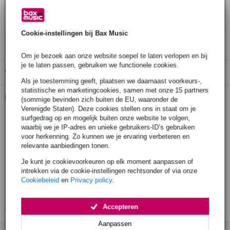
30 dagen 'niet goed geld terug' garantie
3 jaar Bax Music garantie
Cookie-instellingen bij Bax Music
Om je bezoek aan onze website soepel te laten verlopen en bij
je te laten passen, gebruiken we functionele cookies.
Gratis ophalen in de winkel
Als je toestemming geeft, plaatsen we daarnaast voorkeurs-,
statistische en marketingcookies, samen met onze 15 partners
Kies nu voor 2 jaar extra Bax Music garantie en meer
(sommige bevinden zich buiten de EU, waaronder de
voordelen
Verenigde Staten). Deze cookies stellen ons in staat om je
surfgedrag op en mogelijk buiten onze website te volgen,
€ 12,05 eenmalig
waarbij we je IP-adres en unieke gebruikers-ID’s gebruiken
voor herkenning. Zo kunnen we je ervaring verbeteren en
Productinformatie
relevante aanbiedingen tonen.
Je kunt je cookievoorkeuren op elk moment aanpassen of
geproduceerd in Europa volgens strenge eisen
intrekken via de cookie-instellingen rechtsonder of via onze
gefabriceerd door een fabrikant met meer dan 20 jaar ervaring
Cookiebeleid
en
Privacy policy
.
productie door gekwalificeerd personeel en geavanceerde lasrobots
Bekijk alle productspecificaties
Accepteren
Aanpassen