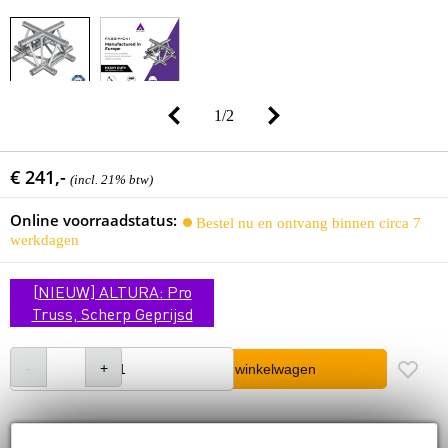
1
/
2
€ 241,-
(incl. 21% btw)
Online voorraadstatus:
Bestel nu en ontvang binnen circa 7
werkdagen
[NIEUW] ALTURA: Pro
Truss, Scherp Geprijsd
In winkelwagen
Gratis verzending