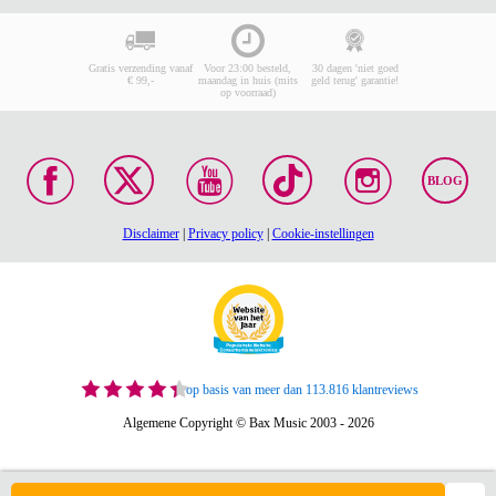
Gratis verzending vanaf
Voor 23:00 besteld,
30 dagen 'niet goed
€ 99,-
maandag in huis (mits
geld terug' garantie!
op voorraad)
BLOG
Disclaimer
|
Privacy policy
|
Cookie-instellingen
op basis van meer dan 113.816 klantreviews
Algemene Copyright © Bax Music 2003 - 2026