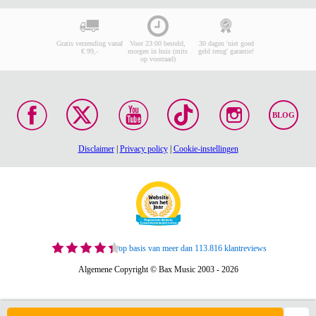
Gratis verzending vanaf
Voor 23:00 besteld,
30 dagen 'niet goed
€ 99,-
morgen in huis (mits
geld terug' garantie!
op voorraad)
BLOG
Disclaimer
|
Privacy policy
|
Cookie-instellingen
op basis van meer dan 113.816 klantreviews
Algemene Copyright © Bax Music 2003 - 2026