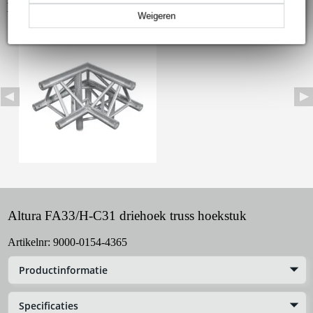
Bekijk ook eens (1)
Weigeren
Altura FA33/H-C31 driehoek truss hoekstuk
Artikelnr:
9000-0154-4365
Productinformatie
Specificaties