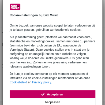
30 dagen 'niet goed geld terug' garantie
3 jaar Bax Music garantie
Cookie-instellingen bij Bax Music
Om je bezoek aan onze website soepel te laten verlopen en bij
je te laten passen, gebruiken we functionele cookies.
Gratis ophalen in de winkel
Als je toestemming geeft, plaatsen we daarnaast voorkeurs-,
statistische en marketingcookies, samen met onze 15 partners
Kies nu voor 2 jaar extra Bax Music garantie en meer
(sommige bevinden zich buiten de EU, waaronder de
voordelen
Verenigde Staten). Deze cookies stellen ons in staat om je
surfgedrag op en mogelijk buiten onze website te volgen,
€ 12,45 eenmalig
waarbij we je IP-adres en unieke gebruikers-ID’s gebruiken
voor herkenning. Zo kunnen we je ervaring verbeteren en
Productinformatie
relevante aanbiedingen tonen.
Je kunt je cookievoorkeuren op elk moment aanpassen of
geproduceerd in Europa volgens strenge eisen
intrekken via de cookie-instellingen rechtsonder of via onze
gefabriceerd door een fabrikant met meer dan 20 jaar ervaring
Cookiebeleid
en
Privacy policy
.
productie door gekwalificeerd personeel en geavanceerde lasrobots
Bekijk alle productspecificaties
Accepteren
Aanpassen