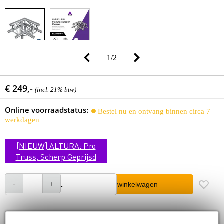
1
/
2
€ 249,-
(incl. 21% btw)
Online voorraadstatus:
Bestel nu en ontvang binnen circa 7
werkdagen
[NIEUW] ALTURA: Pro
Truss, Scherp Geprijsd
In winkelwagen
Gratis verzending