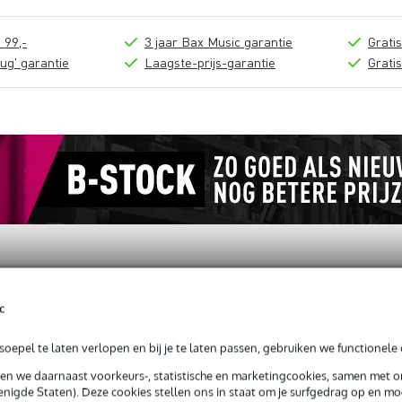
 99,-
3 jaar Bax Music garantie
Grati
ug' garantie
Laagste-prijs-garantie
Grati
c
oepel te laten verlopen en bij je te laten passen, gebruiken we functionele 
sen we daarnaast voorkeurs-, statistische en marketingcookies, samen met 
nigde Staten). Deze cookies stellen ons in staat om je surfgedrag op en mog