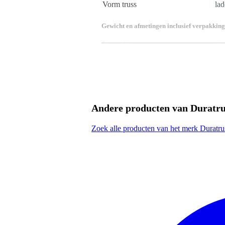
Vorm truss
lad
Gewicht en afmetingen inclusief verpakking
Gewicht
3,4
(incl. verpakking)
Afmeting
250
(incl. verpakking)
Productspecificaties
tweepunts truss-systeem
lengte: 2.5 m
Andere producten van Duratru
buis diameter: 35 mm
hoogte: 35 mm
Zoek alle producten van het merk Duratru
buis wanddikte: 2 mm
legering: EN-AW 6060 T66 (A
verbinding: conische koppeling (
afmetingen: 2500 x 220 x 35 m
gewicht: 3.4 kg
meegeleverd:
2x kegels
4x stalen pinnen
4x veiligheidsclips