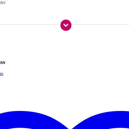
der
 kg
,0 x 22,0 x 0,4 cm
ss
ss
lMgSi1)
spigot)
m