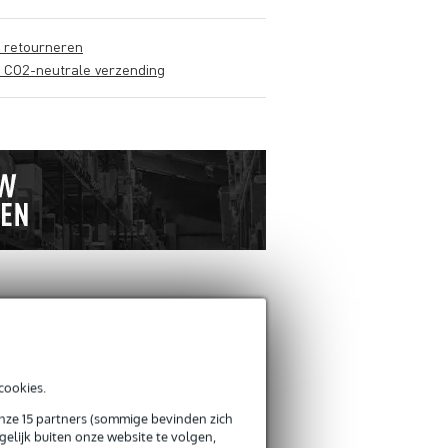
s retourneren
s CO2-neutrale verzending
cookies.
Schrijf zelf een r
onze 15 partners (sommige bevinden zich
elijk buiten onze website te volgen,