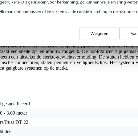
e gebruikers-ID’s gebruiken voor herkenning. Zo kunnen we je ervaring verb
elk moment aanpassen of intrekken via de cookie-instellingen rechtsonder 
jg je 3 jaar Bax Music Garantie.
ntie.
Weigeren
Aan
s-systeem met een conische koppeling (spigot), truss-pin en veilighe
n maakt een snelle op- en afbouw mogelijk. De hoofdbuizen zijn gem
eem een ​​uitstekende sterkte-gewichtsverhouding. De stutten hebben 
nische connectoren, stalen pennen en veiligheidsclips. Het systeem
st gangbare systemen op de markt.
t gespecificeerd
0 - 3.00 meter
raTruss DT 22
ht deel