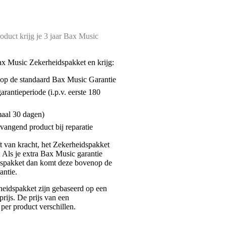
oduct krijg je 3 jaar Bax Music
ax Music Zekerheidspakket en krijg:
enop de standaard Bax Music Garantie
garantieperiode (i.p.v. eerste 180
maal 30 dagen)
vangend product bij reparatie
jft van kracht, het Zekerheidspakket
. Als je extra Bax Music garantie
dspakket dan komt deze bovenop de
antie.
eidspakket zijn gebaseerd op een
rijs. De prijs van een
per product verschillen.