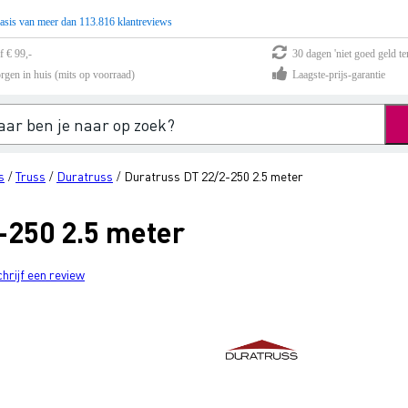
asis van meer dan 113.816 klantreviews
f € 99,-
30 dagen 'niet goed geld te
rgen in huis (mits op voorraad)
Laagste-prijs-garantie
s
Truss
Duratruss
Duratruss DT 22/2-250 2.5 meter
/
/
/
-250 2.5 meter
chrijf een review