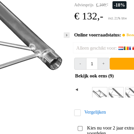
-18%
Adviesprijs
€ 160,-
€ 132,-
incl. 21% btw
Online voorraadstatus:
Best
Alleen geschikt voor:
-
+
Bekijk ook eens (9)
Vergelijken
Kies nu voor 2 jaar extr
voordelen