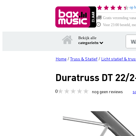
op b
Gratis verzending vana
Voor 23:00 besteld, mo
Bekijk alle
categorieën
Home
Truss & Statief
Licht statief & trus
/
/
Duratruss DT 22/2
0
nog geen reviews
s