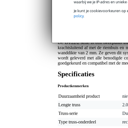
waarbij we je IP-adres en uniek
Je kunt je cookievoorkeuren op 
Bax Music Garantie
: Op dit product kri
policy
.
Op dit product krijg je 3 jaar Bax Music Gara
Algemeen
De DT22/2 serie is een tweepunts trus
krachtsluitend af met de riembuis e
wanddikte van 2 mm. Ze geven dit syst
wordt geleverd met alle benodigde co
goedgekeurd en compatibel met de mee
Specificaties
Productkenmerken
Duurzaamheid product
nie
Lengte truss
2.0
Truss-serie
Du
Type truss-onderdeel
rec