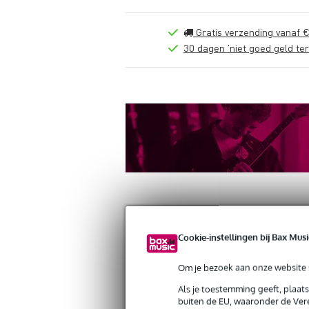
Gratis verzending vanaf €
30 dagen 'niet goed geld ter
Cookie-instellingen bij Bax Musi
Productinformatie
Reviews
(0)
Om je bezoek aan onze website s
Duratruss DT 22/2-250 2.5 meter
Artikelnr:
9000-0109-3062
Als je toestemming geeft, plaat
buiten de EU, waaronder de Vere
Servicebelofte