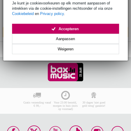
Je kunt je cookievoorkeuren op elk moment aanpassen of
€ 21,60
intrekken via de cookie-instellingen rechtsonder of via onze
Adviesprijs
€ 23,60
Cookiebeleid
en
Privacy policy
.
Op voorraad bij de leverancier
Accepteren
In mijn winkelwagen
Aanpassen
Weigeren
Gratis verzending vanaf
Voor 23:00 besteld,
30 dagen 'niet goed
€ 99,-
morgen in huis (mits
geld terug' garantie!
op voorraad)