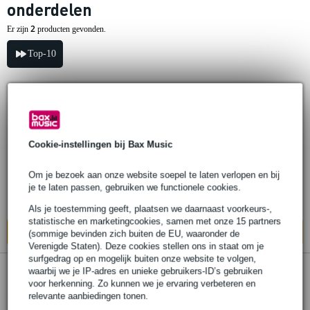
onderdelen
2
Er zijn
producten gevonden.
Top-10
Adam Hall Truss Stacker Interface
Eurotruss Stapelinterface voor
Eurotruss Roll Board
Cookie-instellingen bij Bax Music
€ 12,90
Om je bezoek aan onze website soepel te laten verlopen en bij
Adviesprijs
€ 13,05
je te laten passen, gebruiken we functionele cookies.
Op voorraad bij de leverancier
Als je toestemming geeft, plaatsen we daarnaast voorkeurs-,
statistische en marketingcookies, samen met onze 15 partners
In mijn winkelwagen
(sommige bevinden zich buiten de EU, waaronder de
Verenigde Staten). Deze cookies stellen ons in staat om je
surfgedrag op en mogelijk buiten onze website te volgen,
waarbij we je IP-adres en unieke gebruikers-ID’s gebruiken
Adam Hall 38210P Truss Stacker
voor herkenning. Zo kunnen we je ervaring verbeteren en
Interface Eurotrussing kunststof
relevante aanbiedingen tonen.